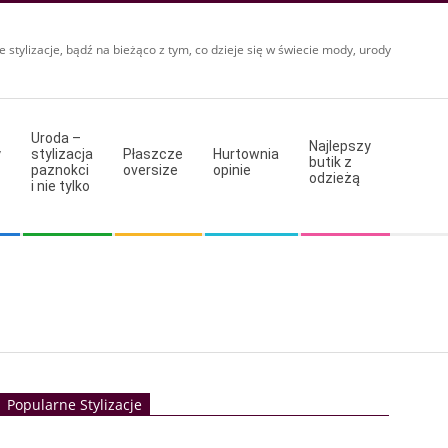
e stylizacje, bądź na bieżąco z tym, co dzieje się w świecie mody, urody
Uroda –
Najlepszy
y
stylizacja
Płaszcze
Hurtownia
butik z
paznokci
oversize
opinie
odzieżą
i nie tylko
Popularne Stylizacje