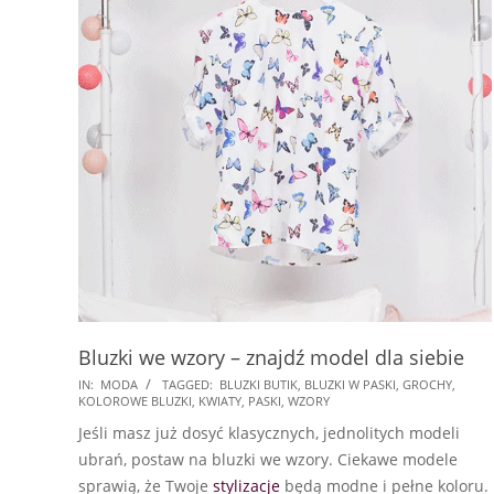
Bluzki we wzory – znajdź model dla siebie
2024-
IN:
MODA
TAGGED:
BLUZKI BUTIK
,
BLUZKI W PASKI
,
GROCHY
,
KOLOROWE BLUZKI
,
KWIATY
,
PASKI
,
WZORY
10-
Jeśli masz już dosyć klasycznych, jednolitych modeli
15
ubrań, postaw na bluzki we wzory. Ciekawe modele
sprawią, że Twoje
stylizacje
będą modne i pełne koloru.