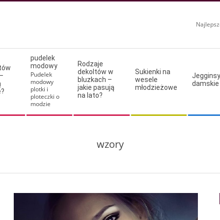
Najlepsz
pudelek
Rodzaje
modowy
ltów
dekoltów w
Sukienki na
Pudelek
–
Jeggins
bluzkach –
wesele
modowy
ą
damskie
jakie pasują
młodzieżowe
plotki i
e?
na lato?
ploteczki o
modzie
wzory