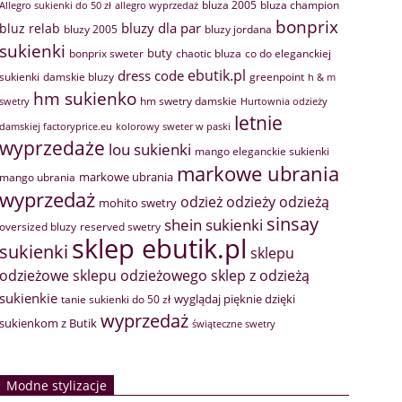
bluza 2005
bluza champion
Allegro sukienki do 50 zł
allegro wyprzedaż
bonprix
bluzy dla par
bluz relab
bluzy 2005
bluzy jordana
sukienki
buty
bonprix sweter
chaotic bluza
co do eleganckiej
ebutik.pl
dress code
sukienki
greenpoint
damskie bluzy
h & m
hm sukienko
hm swetry damskie
swetry
Hurtownia odzieży
letnie
damskiej factoryprice.eu
kolorowy sweter w paski
wyprzedaże
lou sukienki
mango eleganckie sukienki
markowe ubrania
markowe ubrania
mango ubrania
wyprzedaż
odzież
odzieży
odzieżą
mohito swetry
sinsay
shein sukienki
oversized bluzy
reserved swetry
sklep ebutik.pl
sukienki
sklepu
sklep z odzieżą
odzieżowe
sklepu odzieżowego
sukienkie
wyglądaj pięknie dzięki
tanie sukienki do 50 zł
wyprzedaż
sukienkom z Butik
świąteczne swetry
Modne stylizacje