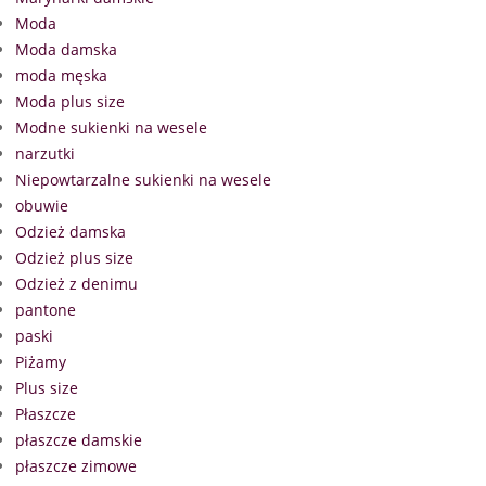
Moda
Moda damska
moda męska
Moda plus size
Modne sukienki na wesele
narzutki
Niepowtarzalne sukienki na wesele
obuwie
Odzież damska
Odzież plus size
Odzież z denimu
pantone
paski
Piżamy
Plus size
Płaszcze
płaszcze damskie
płaszcze zimowe