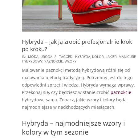
Hybryda – jak ją zrobić profesjonalnie krok
po kroku?
2017-
IN:
MODA
,
URODA
TAGGED:
HYBRYDA
,
KOLOR
,
LAKIER
,
MANICURE
HYBRYDOWY
,
PAZNOKCIE
,
WZORY
11-
Malowanie paznokci metodą hybrydową różni się od
16
malowania metodą tradycyjną. Potrzebny jest do tego
odpowiedni sprzęt i wiedza. Hybryda wymaga wprawy.
Przekonaj się, czy będziesz w stanie zrobić
paznokcie
hybrydowe sama. Zobacz, jakie wzory i kolory będą
najmodniejsze w nadchodzących miesiącach.
Hybryda – najmodniejsze wzory i
kolory w tym sezonie