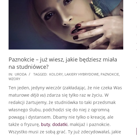
Paznokcie – już wiesz, jakie będziesz miała
na studniówce?
2018-
IN:
URODA
TAGGED:
KOLORY
,
LAKIERY HYBRYDOWE
,
PAZNOKCIE
,
WZORY
01-
Ten jeden, jedyny wieczór (zakładając, że nie czeka Was
12
maturowe
déjà vu
) zdarza się tylko raz w życiu. W
redakcji żartujemy, że studniówka to taki przedsmak
własnego ślubu, podchodzi się do niej z ogromną
powagą i dystansem. Dbamy nie tylko o kreację, ale
także o fryzurę,
buty
,
dodatki
, makijaż i paznokcie.
Wszystko musi ze sobą grać. Ty już zdecydowałaś, jakie