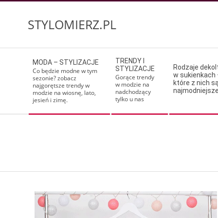
Skip
to
STYLOMIERZ.PL
content
Secondary
TRENDY I
MODA – STYLIZACJE
Navigation
Rodzaje deko
STYLIZACJE
Co będzie modne w tym
w sukienkach 
Menu
Gorące trendy
sezonie? zobacz
które z nich s
w modzie na
najgorętsze trendy w
najmodniejsz
nadchodzący
modzie na wiosnę, lato,
tylko u nas
jesień i zimę.