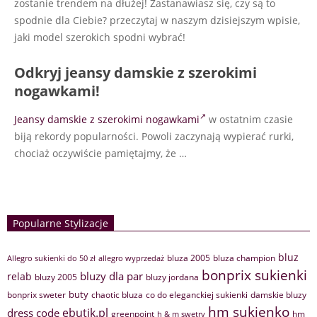
zostanie trendem na dłużej! Zastanawiasz się, czy są to
spodnie dla Ciebie? przeczytaj w naszym dzisiejszym wpisie,
jaki model szerokich spodni wybrać!
Odkryj jeansy damskie z szerokimi
nogawkami!
Jeansy damskie z szerokimi nogawkami
w ostatnim czasie
biją rekordy popularności. Powoli zaczynają wypierać rurki,
chociaż oczywiście pamiętajmy, że
…
Popularne Stylizacje
bluz
bluza 2005
bluza champion
Allegro sukienki do 50 zł
allegro wyprzedaż
bonprix sukienki
bluzy dla par
relab
bluzy 2005
bluzy jordana
buty
bonprix sweter
chaotic bluza
co do eleganckiej sukienki
damskie bluzy
hm sukienko
ebutik.pl
dress code
greenpoint
hm
h & m swetry