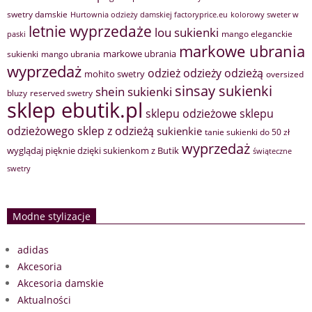
swetry damskie
Hurtownia odzieży damskiej factoryprice.eu
kolorowy sweter w
letnie wyprzedaże
lou sukienki
mango eleganckie
paski
markowe ubrania
markowe ubrania
sukienki
mango ubrania
wyprzedaż
odzież
odzieży
odzieżą
mohito swetry
oversized
sinsay sukienki
shein sukienki
bluzy
reserved swetry
sklep ebutik.pl
sklepu odzieżowe
sklepu
sklep z odzieżą
odzieżowego
sukienkie
tanie sukienki do 50 zł
wyprzedaż
wyglądaj pięknie dzięki sukienkom z Butik
świąteczne
swetry
Modne stylizacje
adidas
Akcesoria
Akcesoria damskie
Aktualności