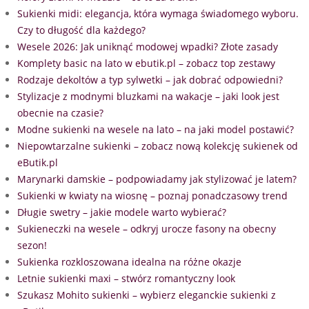
Sukienki midi: elegancja, która wymaga świadomego wyboru.
Czy to długość dla każdego?
Wesele 2026: Jak uniknąć modowej wpadki? Złote zasady
Komplety basic na lato w ebutik.pl – zobacz top zestawy
Rodzaje dekoltów a typ sylwetki – jak dobrać odpowiedni?
Stylizacje z modnymi bluzkami na wakacje – jaki look jest
obecnie na czasie?
Modne sukienki na wesele na lato – na jaki model postawić?
Niepowtarzalne sukienki – zobacz nową kolekcję sukienek od
eButik.pl
Marynarki damskie – podpowiadamy jak stylizować je latem?
Sukienki w kwiaty na wiosnę – poznaj ponadczasowy trend
Długie swetry – jakie modele warto wybierać?
Sukieneczki na wesele – odkryj urocze fasony na obecny
sezon!
Sukienka rozkloszowana idealna na różne okazje
Letnie sukienki maxi – stwórz romantyczny look
Szukasz Mohito sukienki – wybierz eleganckie sukienki z