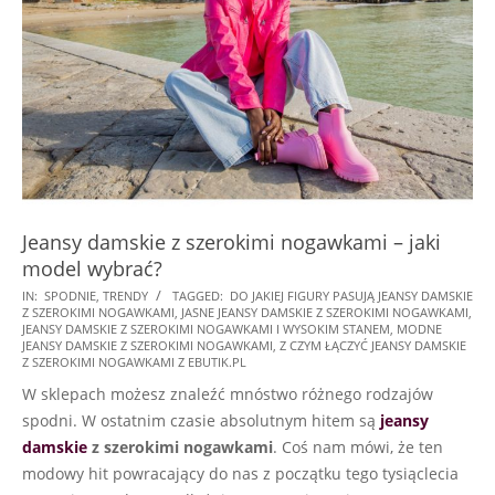
Jeansy damskie z szerokimi nogawkami – jaki
model wybrać?
2022-
IN:
SPODNIE
,
TRENDY
TAGGED:
DO JAKIEJ FIGURY PASUJĄ JEANSY DAMSKIE
Z SZEROKIMI NOGAWKAMI
,
JASNE JEANSY DAMSKIE Z SZEROKIMI NOGAWKAMI
,
04-
JEANSY DAMSKIE Z SZEROKIMI NOGAWKAMI I WYSOKIM STANEM
,
MODNE
07
JEANSY DAMSKIE Z SZEROKIMI NOGAWKAMI
,
Z CZYM ŁĄCZYĆ JEANSY DAMSKIE
Z SZEROKIMI NOGAWKAMI Z EBUTIK.PL
W sklepach możesz znaleźć mnóstwo różnego rodzajów
spodni. W ostatnim czasie absolutnym hitem są
jeansy
damskie
z szerokimi nogawkami
. Coś nam mówi, że ten
modowy hit powracający do nas z początku tego tysiąclecia