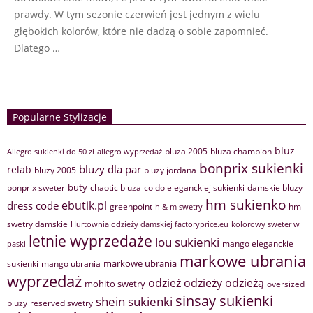
prawdy. W tym sezonie czerwień jest jednym z wielu
głębokich kolorów, które nie dadzą o sobie zapomnieć.
Dlatego …
Popularne Stylizacje
bluz
bluza 2005
bluza champion
Allegro sukienki do 50 zł
allegro wyprzedaż
bonprix sukienki
bluzy dla par
relab
bluzy 2005
bluzy jordana
buty
bonprix sweter
chaotic bluza
co do eleganckiej sukienki
damskie bluzy
hm sukienko
ebutik.pl
dress code
greenpoint
hm
h & m swetry
swetry damskie
Hurtownia odzieży damskiej factoryprice.eu
kolorowy sweter w
letnie wyprzedaże
lou sukienki
mango eleganckie
paski
markowe ubrania
markowe ubrania
sukienki
mango ubrania
wyprzedaż
odzież
odzieży
odzieżą
mohito swetry
oversized
sinsay sukienki
shein sukienki
bluzy
reserved swetry