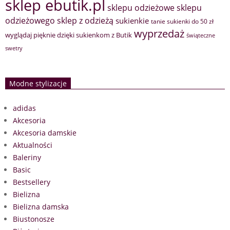
sklep ebutik.pl
sklepu odzieżowe
sklepu
sklep z odzieżą
odzieżowego
sukienkie
tanie sukienki do 50 zł
wyprzedaż
wyglądaj pięknie dzięki sukienkom z Butik
świąteczne
swetry
Modne stylizacje
adidas
Akcesoria
Akcesoria damskie
Aktualności
Baleriny
Basic
Bestsellery
Bielizna
Bielizna damska
Biustonosze