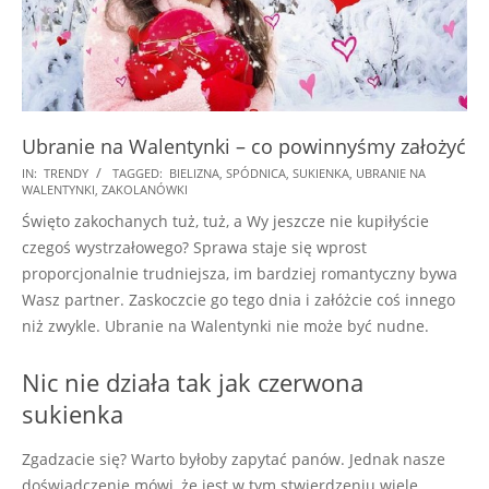
Ubranie na Walentynki – co powinnyśmy założyć
2018-
IN:
TRENDY
TAGGED:
BIELIZNA
,
SPÓDNICA
,
SUKIENKA
,
UBRANIE NA
WALENTYNKI
,
ZAKOLANÓWKI
01-
Święto zakochanych tuż, tuż, a Wy jeszcze nie kupiłyście
04
czegoś wystrzałowego? Sprawa staje się wprost
proporcjonalnie trudniejsza, im bardziej romantyczny bywa
Wasz partner. Zaskoczcie go tego dnia i załóżcie coś innego
niż zwykle. Ubranie na Walentynki nie może być nudne.
Nic nie działa tak jak czerwona
sukienka
Zgadzacie się? Warto byłoby zapytać panów. Jednak nasze
doświadczenie mówi, że jest w tym stwierdzeniu wiele