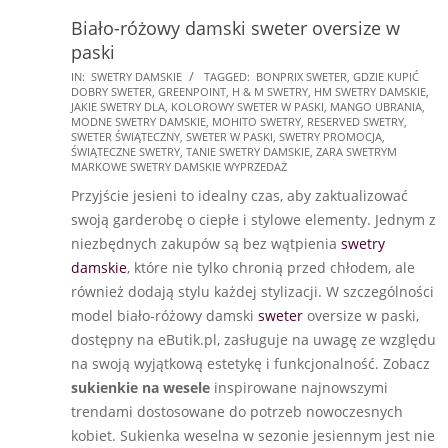
Biało-różowy damski sweter oversize w
paski
2025-
IN:
SWETRY DAMSKIE
TAGGED:
BONPRIX SWETER
,
GDZIE KUPIĆ
DOBRY SWETER
,
GREENPOINT
,
H & M SWETRY
,
HM SWETRY DAMSKIE
,
11-
JAKIE SWETRY DLA
,
KOLOROWY SWETER W PASKI
,
MANGO UBRANIA
,
17
MODNE SWETRY DAMSKIE
,
MOHITO SWETRY
,
RESERVED SWETRY
,
SWETER ŚWIĄTECZNY
,
SWETER W PASKI
,
SWETRY PROMOCJA
,
ŚWIĄTECZNE SWETRY
,
TANIE SWETRY DAMSKIE
,
ZARA SWETRYM
MARKOWE SWETRY DAMSKIE WYPRZEDAŻ
Przyjście jesieni to idealny czas, aby zaktualizować
swoją garderobę o ciepłe i stylowe elementy. Jednym z
niezbędnych zakupów są bez wątpienia
swetry
damskie
, które nie tylko chronią przed chłodem, ale
również dodają stylu każdej stylizacji. W szczególności
model biało-różowy damski
sweter
oversize w paski,
dostępny na eButik.pl, zasługuje na uwagę ze względu
na swoją wyjątkową estetykę i funkcjonalność. Zobacz
sukienkie na wesele
inspirowane najnowszymi
trendami dostosowane do potrzeb nowoczesnych
kobiet. Sukienka weselna w sezonie jesiennym jest nie