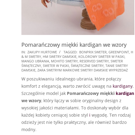
Pomarańczowy miękki kardigan we wzory
2025-
IN:
ZAKUPY HURTOWE
TAGGED:
BONPRIX SWETER
,
GREENPOINT
,
H
& M SWETRY
,
HM SWETRY DAMSKIE
,
KOLOROWY SWETER W PASKI
,
11-
MANGO UBRANIA
,
MOHITO SWETRY
,
RESERVED SWETRY
,
SWETER
17
ŚWIĄTECZNY
,
SWETER W PASKI
,
ŚWIĄTECZNE SWETRY
,
TANIE SWETRY
DAMSKIE
,
ZARA SWETRYM MARKOWE SWETRY DAMSKIE WYPRZEDAŻ
W poszukiwaniu idealnego ubrania, które połączy
komfort z elegancją, warto zwrócić uwagę na
kardigany
.
Szczególnie model jak
Pomarańczowy miękki
kardigan
we wzory
, który łączy w sobie oryginalny design z
wysokiej jakości materiałami. To doskonały wybór dla
każdej kobiety ceniącej sobie styl
i
wygodę. Ten rodzaj
odzieży jest nie tylko praktyczny, ale również bardzo
modny.