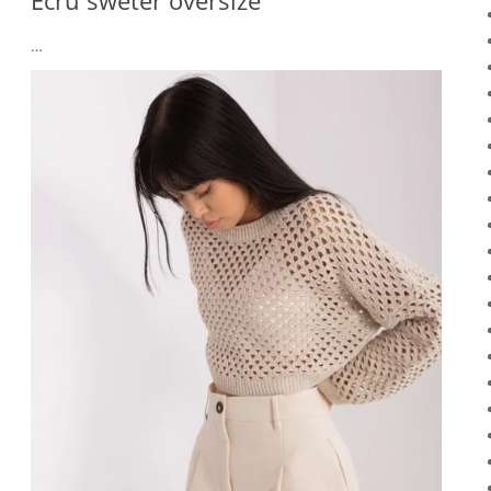
Ecru sweter oversize
…