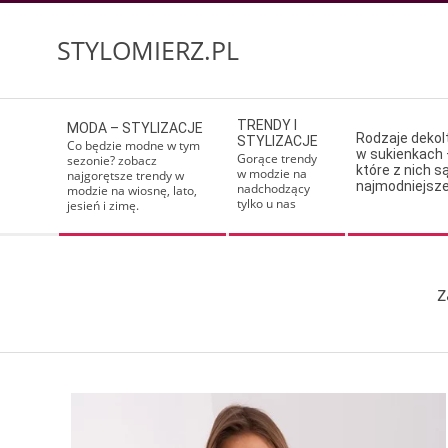
Skip
to
STYLOMIERZ.PL
content
Secondary
TRENDY I
MODA – STYLIZACJE
Navigation
Rodzaje deko
STYLIZACJE
Co będzie modne w tym
w sukienkach 
Menu
Gorące trendy
sezonie? zobacz
które z nich s
w modzie na
najgorętsze trendy w
najmodniejsz
nadchodzący
modzie na wiosnę, lato,
tylko u nas
jesień i zimę.
z