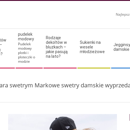
Najlepsz
pudelek
Rodzaje
modowy
ltów
dekoltów w
Sukienki na
Pudelek
–
Jeggins
bluzkach –
wesele
modowy
ą
damskie
jakie pasują
młodzieżowe
plotki i
e?
na lato?
ploteczki o
modzie
ara swetrym Markowe swetry damskie wyprzed