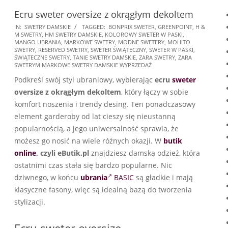
Ecru sweter oversize z okrągłym dekoltem
2025-
IN:
SWETRY DAMSKIE
TAGGED:
BONPRIX SWETER
,
GREENPOINT
,
H &
M SWETRY
,
HM SWETRY DAMSKIE
,
KOLOROWY SWETER W PASKI
,
11-
MANGO UBRANIA
,
MARKOWE SWETRY
,
MODNE SWETERY
,
MOHITO
17
SWETRY
,
RESERVED SWETRY
,
SWETER ŚWIĄTECZNY
,
SWETER W PASKI
,
ŚWIĄTECZNE SWETRY
,
TANIE SWETRY DAMSKIE
,
ZARA SWETRY
,
ZARA
SWETRYM MARKOWE SWETRY DAMSKIE WYPRZEDAŻ
Podkreśl swój styl ubraniowy, wybierając
ecru
sweter
oversize z okrągłym dekoltem
, który łączy w sobie
komfort noszenia i trendy desing. Ten ponadczasowy
element garderoby od lat cieszy się nieustanną
popularnością, a jego uniwersalność sprawia, że
możesz go nosić na wiele różnych okazji. W
butik
online
, czyli eButik.pl
znajdziesz damską odzież, która
ostatnimi czas stała się bardzo popularne. Nic
dziwnego, w końcu
ubrania
BASIC
są gładkie i mają
klasyczne fasony, więc są idealną bazą do tworzenia
stylizacji.