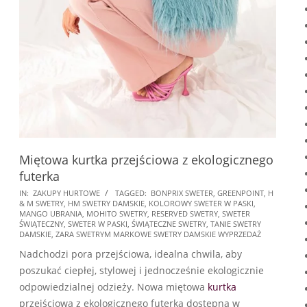
Miętowa kurtka przejściowa z ekologicznego
futerka
2025-
IN:
ZAKUPY HURTOWE
TAGGED:
BONPRIX SWETER
,
GREENPOINT
,
H
& M SWETRY
,
HM SWETRY DAMSKIE
,
KOLOROWY SWETER W PASKI
,
11-
MANGO UBRANIA
,
MOHITO SWETRY
,
RESERVED SWETRY
,
SWETER
09
ŚWIĄTECZNY
,
SWETER W PASKI
,
ŚWIĄTECZNE SWETRY
,
TANIE SWETRY
DAMSKIE
,
ZARA SWETRYM MARKOWE SWETRY DAMSKIE WYPRZEDAŻ
Nadchodzi pora przejściowa, idealna chwila, aby
poszukać ciepłej, stylowej i jednocześnie ekologicznie
odpowiedzialnej odzieży. Nowa miętowa
kurtka
przejściowa z ekologicznego futerka dostępna w