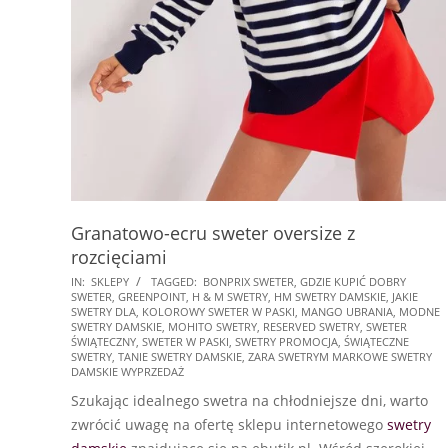
Granatowo-ecru sweter oversize z
rozcięciami
2025-
IN:
SKLEPY
TAGGED:
BONPRIX SWETER
,
GDZIE KUPIĆ DOBRY
SWETER
,
GREENPOINT
,
H & M SWETRY
,
HM SWETRY DAMSKIE
,
JAKIE
11-
SWETRY DLA
,
KOLOROWY SWETER W PASKI
,
MANGO UBRANIA
,
MODNE
10
SWETRY DAMSKIE
,
MOHITO SWETRY
,
RESERVED SWETRY
,
SWETER
ŚWIĄTECZNY
,
SWETER W PASKI
,
SWETRY PROMOCJA
,
ŚWIĄTECZNE
SWETRY
,
TANIE SWETRY DAMSKIE
,
ZARA SWETRYM MARKOWE SWETRY
DAMSKIE WYPRZEDAŻ
Szukając idealnego swetra na chłodniejsze dni, warto
zwrócić uwagę na ofertę sklepu internetowego
swetry