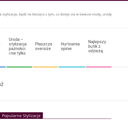
e stylizacje, bądź na bieżąco z tym, co dzieje się w świecie mody, urody
Uroda –
Najlepszy
y
stylizacja
Płaszcze
Hurtownia
butik z
paznokci
oversize
opinie
odzieżą
i nie tylko
aż
Popularne Stylizacje