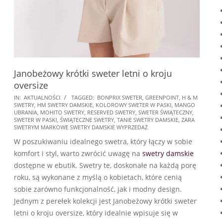
Janobeżowy krótki sweter letni o kroju
oversize
2025-
IN:
AKTUALNOŚCI
TAGGED:
BONPRIX SWETER
,
GREENPOINT
,
H & M
SWETRY
,
HM SWETRY DAMSKIE
,
KOLOROWY SWETER W PASKI
,
MANGO
11-
UBRANIA
,
MOHITO SWETRY
,
RESERVED SWETRY
,
SWETER ŚWIĄTECZNY
,
16
SWETER W PASKI
,
ŚWIĄTECZNE SWETRY
,
TANIE SWETRY DAMSKIE
,
ZARA
SWETRYM MARKOWE SWETRY DAMSKIE WYPRZEDAŻ
W poszukiwaniu idealnego swetra, który łączy w sobie
komfort i styl, warto zwrócić uwagę na
swetry damskie
dostępne w ebutik. Swetry te, doskonałe na każdą porę
roku, są wykonane z myślą o kobietach, które cenią
sobie zarówno funkcjonalność, jak i modny design.
Jednym z perełek kolekcji jest Janobeżowy krótki sweter
letni o kroju oversize, który idealnie wpisuje się w