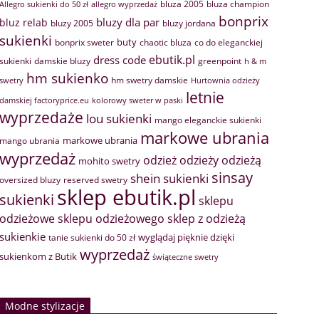
bluza 2005
bluza champion
Allegro sukienki do 50 zł
allegro wyprzedaż
bonprix
bluzy dla par
bluz relab
bluzy 2005
bluzy jordana
sukienki
buty
bonprix sweter
chaotic bluza
co do eleganckiej
ebutik.pl
dress code
sukienki
greenpoint
damskie bluzy
h & m
hm sukienko
hm swetry damskie
swetry
Hurtownia odzieży
letnie
damskiej factoryprice.eu
kolorowy sweter w paski
wyprzedaże
lou sukienki
mango eleganckie sukienki
markowe ubrania
markowe ubrania
mango ubrania
wyprzedaż
odzież
odzieży
odzieżą
mohito swetry
sinsay
shein sukienki
oversized bluzy
reserved swetry
sklep ebutik.pl
sukienki
sklepu
sklep z odzieżą
odzieżowe
sklepu odzieżowego
sukienkie
wyglądaj pięknie dzięki
tanie sukienki do 50 zł
wyprzedaż
sukienkom z Butik
świąteczne swetry
Modne stylizacje