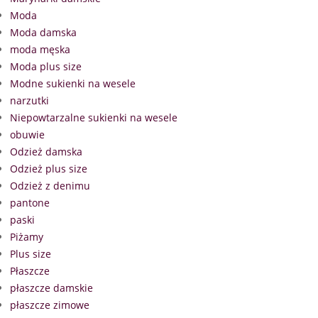
Moda
Moda damska
moda męska
Moda plus size
Modne sukienki na wesele
narzutki
Niepowtarzalne sukienki na wesele
obuwie
Odzież damska
Odzież plus size
Odzież z denimu
pantone
paski
Piżamy
Plus size
Płaszcze
płaszcze damskie
płaszcze zimowe