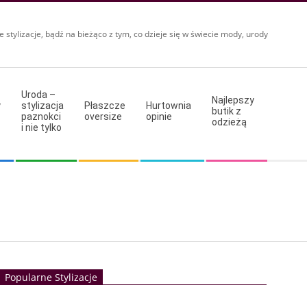
e stylizacje, bądź na bieżąco z tym, co dzieje się w świecie mody, urody
Uroda –
Najlepszy
y
stylizacja
Płaszcze
Hurtownia
butik z
paznokci
oversize
opinie
odzieżą
i nie tylko
Popularne Stylizacje