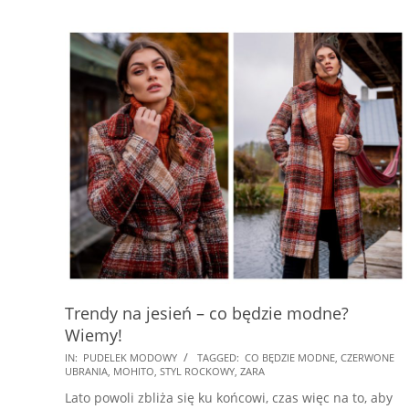
Trendy na jesień – co będzie modne?
Wiemy!
2025-
IN:
PUDELEK MODOWY
TAGGED:
CO BĘDZIE MODNE
,
CZERWONE
UBRANIA
,
MOHITO
,
STYL ROCKOWY
,
ZARA
07-
Lato powoli zbliża się ku końcowi, czas więc na to, aby
18