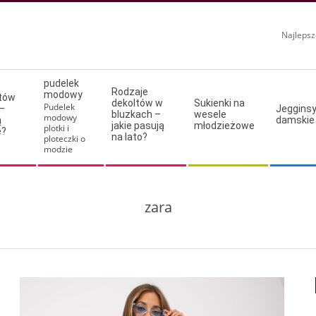
Najlepsz
pudelek
Rodzaje
modowy
ltów
dekoltów w
Sukienki na
Pudelek
–
Jeggins
bluzkach –
wesele
modowy
ą
damskie
jakie pasują
młodzieżowe
plotki i
e?
na lato?
ploteczki o
modzie
zara