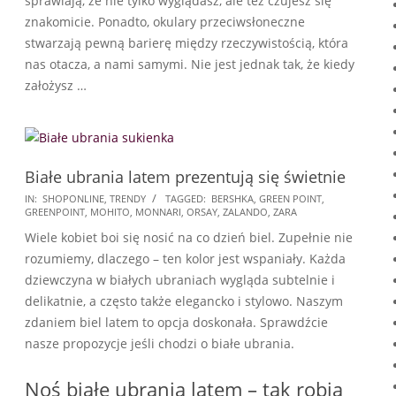
sprawiają, że nie tylko wyglądasz, ale też czujesz się
znakomicie. Ponadto, okulary przeciwsłoneczne
stwarzają pewną barierę między rzeczywistością, która
nas otacza, a nami samymi. Nie jest jednak tak, że kiedy
założysz …
Białe ubrania latem prezentują się świetnie
2025-
IN:
SHOPONLINE
,
TRENDY
TAGGED:
BERSHKA
,
GREEN POINT
,
GREENPOINT
,
MOHITO
,
MONNARI
,
ORSAY
,
ZALANDO
,
ZARA
02-
Wiele kobiet boi się nosić na co dzień biel. Zupełnie nie
01
rozumiemy, dlaczego – ten kolor jest wspaniały. Każda
dziewczyna w białych ubraniach wygląda subtelnie i
delikatnie, a często także elegancko i stylowo. Naszym
zdaniem biel latem to opcja doskonała. Sprawdźcie
nasze propozycje jeśli chodzi o białe ubrania.
Noś białe ubrania latem – tak robią