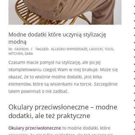
Modne dodatki które uczynią stylizację
modną
2025-
IN:
FASHION
TAGGED:
ALLEGRO WYPRZEDAŻE
,
LASOCKI
,
TOUS
,
WITCHEN
,
ZARA
07-
Czasami macie pomysł na stylizację, ale po jej
12
skompletowaniu czegoś Wam w niej brakuje. Może się
okazać, że to właśnie modne dodatki. Jest kilka
elementów, które są wisienkami na torcie. Szczególnie
latem powinnaś o nie zadbać.
Okulary przeciwsłoneczne – modne
dodatki, ale też praktyczne
Okulary przeciwsłoneczne
to modne dodatki, które