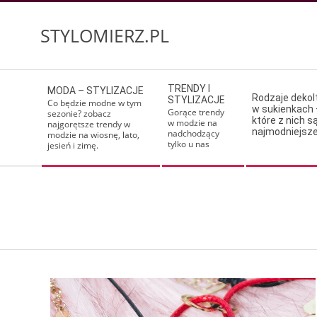
Skip
to
STYLOMIERZ.PL
content
Secondary
TRENDY I
MODA – STYLIZACJE
Navigation
Rodzaje deko
STYLIZACJE
Co będzie modne w tym
w sukienkach 
Menu
Gorące trendy
sezonie? zobacz
które z nich s
w modzie na
najgorętsze trendy w
najmodniejsz
nadchodzący
modzie na wiosnę, lato,
tylko u nas
jesień i zimę.