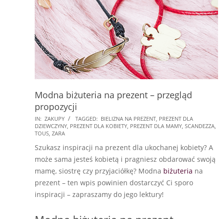
Modna biżuteria na prezent – przegląd
propozycji
2025-
IN:
ZAKUPY
TAGGED:
BIELIZNA NA PREZENT
,
PREZENT DLA
DZIEWCZYNY
,
PREZENT DLA KOBIETY
,
PREZENT DLA MAMY
,
SCANDEZZA
,
07-
TOUS
,
ZARA
20
Szukasz inspiracji na prezent dla ukochanej kobiety? A
może sama jesteś kobietą i pragniesz obdarować swoją
mamę, siostrę czy przyjaciółkę? Modna
biżuteria
na
prezent – ten wpis powinien dostarczyć Ci sporo
inspiracji – zapraszamy do jego lektury!