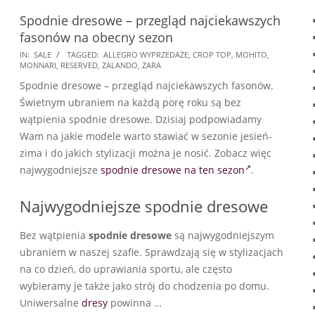
Spodnie dresowe – przegląd najciekawszych
fasonów na obecny sezon
2025-
IN:
SALE
TAGGED:
ALLEGRO WYPRZEDAŻE
,
CROP TOP
,
MOHITO
,
MONNARI
,
RESERVED
,
ZALANDO
,
ZARA
07-
Spodnie dresowe – przegląd najciekawszych fasonów.
20
Świetnym ubraniem na każdą porę roku są bez
wątpienia spodnie dresowe. Dzisiaj podpowiadamy
Wam na jakie modele warto stawiać w sezonie jesień-
zima i do jakich stylizacji można je nosić. Zobacz więc
najwygodniejsze
spodnie dresowe na ten sezon
.
Najwygodniejsze spodnie dresowe
Bez wątpienia
spodnie dresowe
są najwygodniejszym
ubraniem w naszej szafie. Sprawdzają się w stylizacjach
na co dzień, do uprawiania sportu, ale często
wybieramy je także jako strój do chodzenia po domu.
Uniwersalne
dresy
powinna …