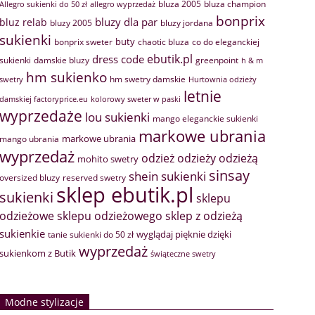
bluza 2005
bluza champion
Allegro sukienki do 50 zł
allegro wyprzedaż
bonprix
bluzy dla par
bluz relab
bluzy 2005
bluzy jordana
sukienki
buty
bonprix sweter
chaotic bluza
co do eleganckiej
ebutik.pl
dress code
sukienki
greenpoint
damskie bluzy
h & m
hm sukienko
hm swetry damskie
swetry
Hurtownia odzieży
letnie
damskiej factoryprice.eu
kolorowy sweter w paski
wyprzedaże
lou sukienki
mango eleganckie sukienki
markowe ubrania
markowe ubrania
mango ubrania
wyprzedaż
odzież
odzieży
odzieżą
mohito swetry
sinsay
shein sukienki
oversized bluzy
reserved swetry
sklep ebutik.pl
sukienki
sklepu
sklep z odzieżą
odzieżowe
sklepu odzieżowego
sukienkie
wyglądaj pięknie dzięki
tanie sukienki do 50 zł
wyprzedaż
sukienkom z Butik
świąteczne swetry
Modne stylizacje