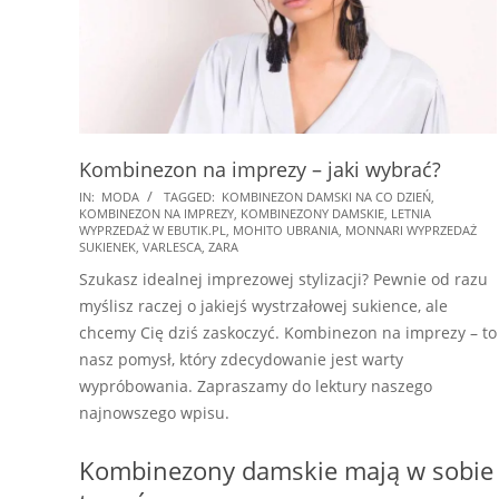
Kombinezon na imprezy – jaki wybrać?
2025-
IN:
MODA
TAGGED:
KOMBINEZON DAMSKI NA CO DZIEŃ
,
KOMBINEZON NA IMPREZY
,
KOMBINEZONY DAMSKIE
,
LETNIA
01-
WYPRZEDAŻ W EBUTIK.PL
,
MOHITO UBRANIA
,
MONNARI WYPRZEDAŻ
20
SUKIENEK
,
VARLESCA
,
ZARA
Szukasz idealnej imprezowej stylizacji? Pewnie od razu
myślisz raczej o jakiejś wystrzałowej sukience, ale
chcemy Cię dziś zaskoczyć. Kombinezon na imprezy – to
nasz pomysł, który zdecydowanie jest warty
wypróbowania. Zapraszamy do lektury naszego
najnowszego wpisu.
Kombinezony damskie mają w sobie