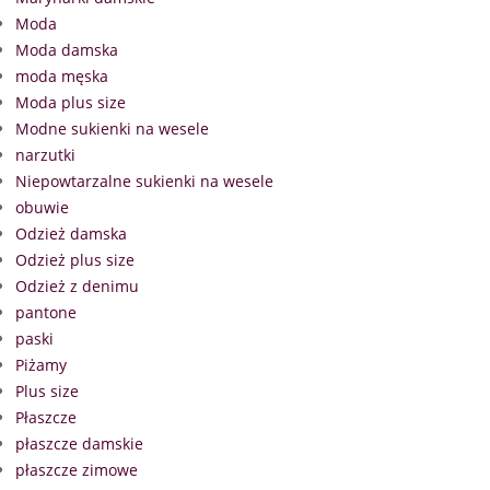
Moda
Moda damska
moda męska
Moda plus size
Modne sukienki na wesele
narzutki
Niepowtarzalne sukienki na wesele
obuwie
Odzież damska
Odzież plus size
Odzież z denimu
pantone
paski
Piżamy
Plus size
Płaszcze
płaszcze damskie
płaszcze zimowe