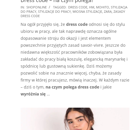
2025-
IN:
SHOPONLINE
TAGGED:
DRESS CODE
,
HM
,
MOHITO
,
STYLIZACJA
DO PRACY
,
STYLIZACJE DO PRACY
,
WIOSNA STYLIZACJE
,
ZARA
,
ZASADY
03-
DRESS CODE
01
Na ogół przyjęło się, że
dress code
odnosi się do stylu
ubioru w pracy, ale tak naprawdę oznacza ogólne
dopasowanie stroju do okazji i jest elementem
powszechnie przyjętych zasad savoir-vivre. Jeszcze do
niedawna większość pracowników zobowiązana była
zakładać do pracy białą koszulę, elegancką marynarkę i
spódnicę lub gustowną sukienkę. Dziś możemy
pozwolić sobie na znacznie więcej, chyba, że zasady
firmy w której pracujesz, mówią inaczej. W każdym razie
– dziś o tym,
na czym polega dress code
i jakie
wyróżnia się
…