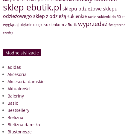
sklep ebutik.pl
sklepu odzieżowe
sklepu
sklep z odzieżą
odzieżowego
sukienkie
tanie sukienki do 50 zł
wyprzedaż
wyglądaj pięknie dzięki sukienkom z Butik
świąteczne
swetry
Modne stylizacje
adidas
Akcesoria
Akcesoria damskie
Aktualności
Baleriny
Basic
Bestsellery
Bielizna
Bielizna damska
Biustonosze