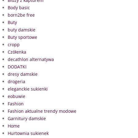
Bluzy z kapturem
Body basic
born2be free
Buty
buty damskie
Buty sportowe
cropp
Czółenka
decathlon alternatywa
DODATKI
dresy damskie
drogeria
eleganckie sukienki
eobuwie
Fashion
Fashion aktualne trendy modowe
Garnitury damskie
Home
Hurtownia sukienek