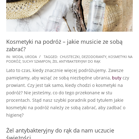
Kosmetyki na podróż – jakie musicie ze sobą
zabrać?
2018-
IN:
MODA
,
URODA
TAGGED:
CHUSTECZKI
,
DEZODORANTY
,
KOSMETYKI NA
PODRÓŻ
,
SUCHY SZAMPON
,
ŻEL ANTYBAKTERYJNY DO RĄK
08-
Lato to czas, kiedy znacznie więcej podróżujemy. Zawsze
09
pamiętamy, aby wziąć ze sobą niezbędne ubrania,
buty
czy
prowiant. Czy jest tak samo, kiedy chodzi o kosmetyki na
podróż? Nie jesteśmy, co do tego przekonane w stu
procentach. Stąd nasz szybki poradnik pod tytułem Jakie
kosmetyki na podróż należy ze sobą zabrać, aby zadbać o
higienę?
Żel antybakteryjny do rąk da nam uczucie
świeżości