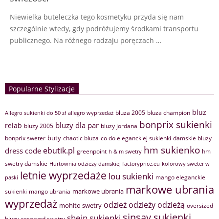
Niewielka buteleczka tego kosmetyku przyda się nam
szczególnie wtedy, gdy podróżujemy środkami transportu
publicznego. Na różnego rodzaju poręczach …
Popularne Stylizacje
bluz
bluza 2005
bluza champion
Allegro sukienki do 50 zł
allegro wyprzedaż
bonprix sukienki
bluzy dla par
relab
bluzy 2005
bluzy jordana
buty
bonprix sweter
chaotic bluza
co do eleganckiej sukienki
damskie bluzy
hm sukienko
ebutik.pl
dress code
greenpoint
hm
h & m swetry
swetry damskie
Hurtownia odzieży damskiej factoryprice.eu
kolorowy sweter w
letnie wyprzedaże
lou sukienki
mango eleganckie
paski
markowe ubrania
markowe ubrania
sukienki
mango ubrania
wyprzedaż
odzież
odzieży
odzieżą
mohito swetry
oversized
sinsay sukienki
shein sukienki
bluzy
reserved swetry