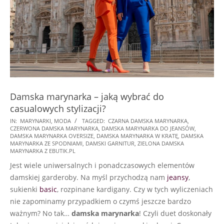
Damska marynarka – jaką wybrać do
casualowych stylizacji?
2026-
IN:
MARYNARKI
,
MODA
TAGGED:
CZARNA DAMSKA MARYNARKA
,
CZERWONA DAMSKA MARYNARKA
,
DAMSKA MARYNARKA DO JEANSÓW
,
07-
DAMSKA MARYNARKA OVERSIZE
,
DAMSKA MARYNARKA W KRATĘ
,
DAMSKA
09
MARYNARKA ZE SPODNIAMI
,
DAMSKI GARNITUR
,
ZIELONA DAMSKA
MARYNARKA Z EBUTIK.PL
Jest wiele uniwersalnych i ponadczasowych elementów
damskiej garderoby. Na myśl przychodzą nam
jeansy
,
sukienki
basic
, rozpinane kardigany. Czy w tych wyliczeniach
nie zapominamy przypadkiem o czymś jeszcze bardzo
ważnym? No tak…
damska marynarka
! Czyli duet doskonały