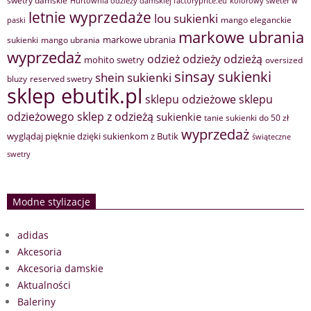
swetry damskie
Hurtownia odzieży damskiej factoryprice.eu
kolorowy sweter w
letnie wyprzedaże
lou sukienki
mango eleganckie
paski
markowe ubrania
markowe ubrania
sukienki
mango ubrania
wyprzedaż
odzież
odzieży
odzieżą
mohito swetry
oversized
sinsay sukienki
shein sukienki
bluzy
reserved swetry
sklep ebutik.pl
sklepu odzieżowe
sklepu
sklep z odzieżą
odzieżowego
sukienkie
tanie sukienki do 50 zł
wyprzedaż
wyglądaj pięknie dzięki sukienkom z Butik
świąteczne
swetry
Modne stylizacje
adidas
Akcesoria
Akcesoria damskie
Aktualności
Baleriny