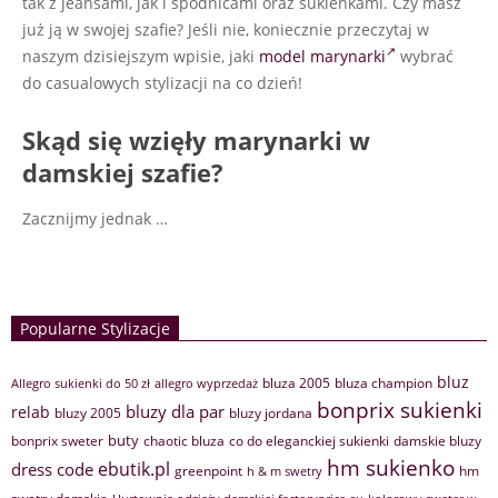
tak z jeansami, jak i spódnicami oraz sukienkami. Czy masz
już ją w swojej szafie? Jeśli nie, koniecznie przeczytaj w
naszym dzisiejszym wpisie, jaki
model marynarki
wybrać
do casualowych stylizacji na co dzień!
Skąd się wzięły marynarki w
damskiej szafie?
Zacznijmy jednak
…
Popularne Stylizacje
bluz
bluza 2005
bluza champion
Allegro sukienki do 50 zł
allegro wyprzedaż
bonprix sukienki
bluzy dla par
relab
bluzy 2005
bluzy jordana
buty
bonprix sweter
chaotic bluza
co do eleganckiej sukienki
damskie bluzy
hm sukienko
ebutik.pl
dress code
greenpoint
hm
h & m swetry