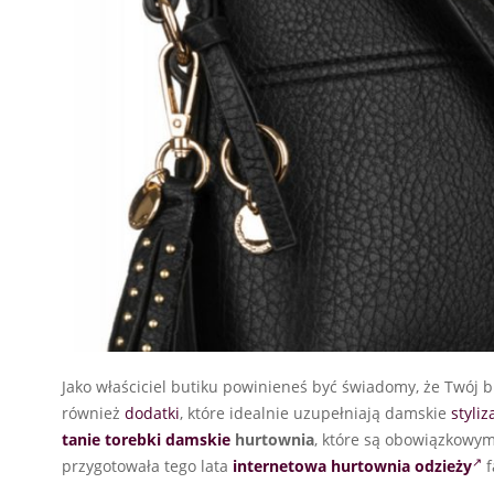
Jako właściciel butiku powinieneś być świadomy, że Twój b
również
dodatki
, które idealnie uzupełniają damskie
styliz
tanie torebki damskie
hurtownia
, które są obowiązkowym
przygotowała tego lata
internetowa hurtownia odzieży
f