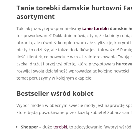
Tanie torebki damskie hurtowni Fav
asortyment
Tak jak już wyżej wspomnieliśmy
tanie torebki
damskie h
to spowodowane? Dokładnie mówiąc tym, że kobiety robiąc
ubrania, ale również kompletować całe stylizacje, którymi 
nie tylko odzieży, ale także dodatków jest tak ważne! Pami
ilość klientek, co powoduje wzrost zainteresowania Twoją 
czekaj dłużej i przejrzyj ofertę, którą przygotowała
hurtow
rozwijaj swoją działalność wprowadzając kolejne nowości!
temat poruszymy w kolejnym akapicie!
Bestseller wśród kobiet
Wybór modeli w obecnym świecie mody jest naprawdę spory
które będą poszukiwane przez każdą kobietę! Zobacz sam!
Shopper –
duże
torebki
, to zdecydowanie faworyt wśród