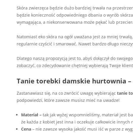
Skóra zwierzęca będzie dużo bardziej trwała na przestrzeni
będzie konieczność odpowiedniego dbania o wyrób skórzany
wymagająca, a niekonserwowana może pękać lub przeciera
Natomiast eko skóra na ogół uważana jest za mniej trwałą,
regularnie czyścić i smarować. Nawet bardzo długo nieczy
Dlatego naszą propozycją jest to, abyś dołączył do swojeg
zobaczyć, co zdecydowanie chętniej wybierają Twoje klient
Tanie torebki damskie hurtownia –
Zastanawiasz się, na co zwrócić uwagę wybierając
tanie t
podpowiedzi, które zawsze musisz mieć na uwadze!
Materiał –
tak jak wyżej wspomnieliśmy, materiał jest
że każda z kobiet jest inna i oczekuje całkowicie innyc
Cena
– nie zawsze wysoka jakość musi iść w parze z wyg