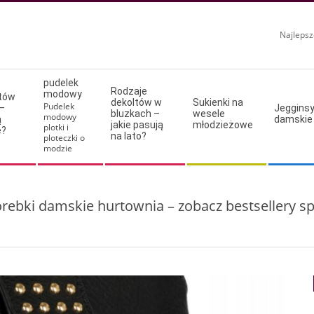
Najlepsz
pudelek
Rodzaje
modowy
ltów
dekoltów w
Sukienki na
Pudelek
–
Jeggins
bluzkach –
wesele
modowy
ą
damskie
jakie pasują
młodzieżowe
plotki i
e?
na lato?
ploteczki o
modzie
orebki damskie hurtownia – zobacz bestsellery s