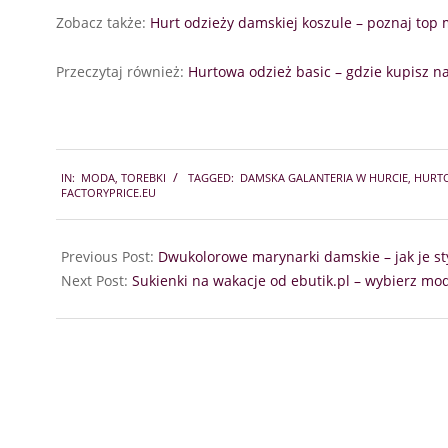
Zobacz także:
Hurt odzieży damskiej koszule – poznaj top
Przeczytaj również:
Hurtowa odzież basic – gdzie kupisz n
2023-
IN:
MODA
,
TOREBKI
TAGGED:
DAMSKA GALANTERIA W HURCIE
,
HURTO
06-
FACTORYPRICE.EU
09
Previous Post:
Dwukolorowe marynarki damskie – jak je st
Next Post:
Sukienki na wakacje od ebutik.pl – wybierz mod