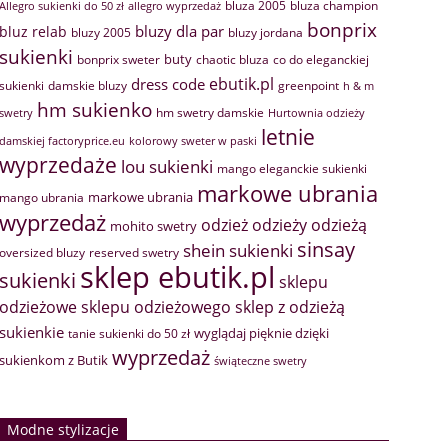
bluza 2005
bluza champion
Allegro sukienki do 50 zł
allegro wyprzedaż
bonprix
bluzy dla par
bluz relab
bluzy 2005
bluzy jordana
sukienki
buty
bonprix sweter
chaotic bluza
co do eleganckiej
ebutik.pl
dress code
sukienki
greenpoint
damskie bluzy
h & m
hm sukienko
hm swetry damskie
swetry
Hurtownia odzieży
letnie
damskiej factoryprice.eu
kolorowy sweter w paski
wyprzedaże
lou sukienki
mango eleganckie sukienki
markowe ubrania
markowe ubrania
mango ubrania
wyprzedaż
odzież
odzieży
odzieżą
mohito swetry
sinsay
shein sukienki
oversized bluzy
reserved swetry
sklep ebutik.pl
sukienki
sklepu
sklep z odzieżą
odzieżowe
sklepu odzieżowego
sukienkie
wyglądaj pięknie dzięki
tanie sukienki do 50 zł
wyprzedaż
sukienkom z Butik
świąteczne swetry
Modne stylizacje