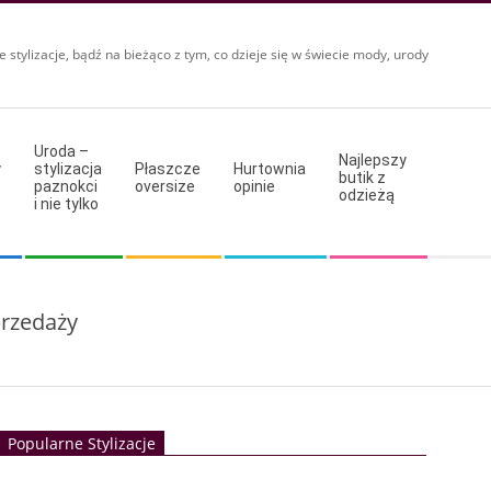
e stylizacje, bądź na bieżąco z tym, co dzieje się w świecie mody, urody
Uroda –
Najlepszy
y
stylizacja
Płaszcze
Hurtownia
butik z
paznokci
oversize
opinie
odzieżą
i nie tylko
przedaży
Popularne Stylizacje