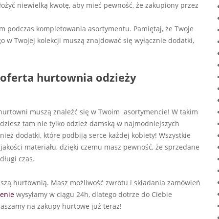
ołożyć niewielką kwotę, aby mieć pewność, że zakupiony przez
em podczas kompletowania asortymentu. Pamiętaj, że Twoje
o w Twojej kolekcji muszą znajdować się wyłącznie dodatki,
 oferta hurtownia odzieży
j hurtowni muszą znaleźć się w Twoim asortymencie! W takim
ajdziesz tam nie tylko odzież damską w najmodniejszych
wnież dodatki, które podbiją serce każdej kobiety! Wszystkie
 jakości materiału, dzięki czemu masz pewność, że sprzedane
długi czas.
naszą hurtownią. Masz możliwość zwrotu i składania zamówień
enie
wysyłamy w ciągu 24h, dlatego dotrze do Ciebie
praszamy na zakupy hurtowe już teraz!