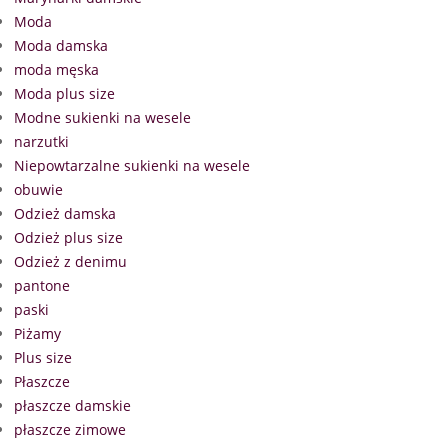
Moda
Moda damska
moda męska
Moda plus size
Modne sukienki na wesele
narzutki
Niepowtarzalne sukienki na wesele
obuwie
Odzież damska
Odzież plus size
Odzież z denimu
pantone
paski
Piżamy
Plus size
Płaszcze
płaszcze damskie
płaszcze zimowe