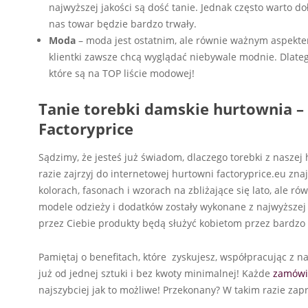
najwyższej jakości są dość tanie. Jednak często warto d
nas towar będzie bardzo trwały.
Moda
– moda jest ostatnim, ale równie ważnym aspekt
klientki zawsze chcą wyglądać niebywale modnie. Dlateg
które są na TOP liście modowej!
Tanie torebki damskie hurtownia –
Factoryprice
Sądzimy, że jesteś już świadom, dlaczego torebki z nasze
razie zajrzyj do internetowej hurtowni factoryprice.eu zn
kolorach, fasonach i wzorach na zbliżające się lato, ale ró
modele odzieży i dodatków zostały wykonane z najwyższej
przez Ciebie produkty będą służyć kobietom przez bardzo 
Pamiętaj o benefitach, które zyskujesz, współpracując z 
już od jednej sztuki i bez kwoty minimalnej! Każde
zamówi
najszybciej jak to możliwe! Przekonany? W takim razie za