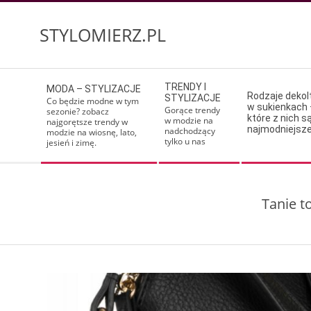
Skip
to
STYLOMIERZ.PL
content
Secondary
TRENDY I
MODA – STYLIZACJE
Navigation
Rodzaje deko
STYLIZACJE
Co będzie modne w tym
w sukienkach 
Menu
Gorące trendy
sezonie? zobacz
które z nich s
w modzie na
najgorętsze trendy w
najmodniejsz
nadchodzący
modzie na wiosnę, lato,
tylko u nas
jesień i zimę.
Tanie t