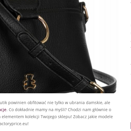
utik powinien obfitować nie tylko w ubrania damskie, ale
acje
. Co dokładnie mamy na myśli? Chodzi nam głównie o
 elementem kolekcji Twojego sklepu! Zobacz jakie modele
actoryprice.eu!