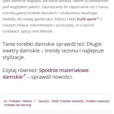
tylko świetnie wygląda, ale także sprosta Twoim oczekiwaniom
pod względem jakości. Zapraszamy do zapoznania się z naszą
szeroką gamą torebek damskich i znalezienia idealnego
dodatku do swojej garderoby! Zobacz także
butik opnie
o
naszym sklepie internetowym i przeczytaj, co o tanich
torebkach sądzą inne klientki.
Tanie torebki damskie sprawdź też: Długie
swetry damskie – trendy sezonu i najlepsze
stylizacje.
Czytaj również:
Spodnie materiałowe
damskie
– sprawdź nowości.
2024-
IN:
TOREBKI
,
TRENDY
TAGGED:
TANIE TOREBKI DAMSKIE
,
TOREBKI DAMSKIE
,
02-
TOREBKI NA WIOSNĘ
26