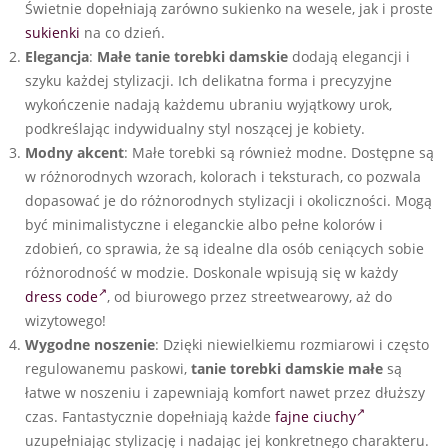
Świetnie dopełniają zarówno sukienko na wesele, jak i proste
sukienki
na co dzień.
Elegancja
:
Małe tanie torebki damskie
dodają elegancji i
szyku każdej stylizacji. Ich delikatna forma i precyzyjne
wykończenie nadają każdemu ubraniu wyjątkowy urok,
podkreślając indywidualny styl noszącej je kobiety.
Modny akcent
: Małe torebki są również modne. Dostępne są
w różnorodnych wzorach, kolorach i teksturach, co pozwala
dopasować je do różnorodnych stylizacji i okoliczności. Mogą
być minimalistyczne i eleganckie albo pełne kolorów i
zdobień, co sprawia, że są idealne dla osób ceniących sobie
różnorodność w modzie. Doskonale wpisują się w każdy
dress code
, od biurowego przez streetwearowy, aż do
wizytowego!
Wygodne noszenie
: Dzięki niewielkiemu rozmiarowi i często
regulowanemu paskowi,
tanie torebki damskie małe
są
łatwe w noszeniu i zapewniają komfort nawet przez dłuższy
czas. Fantastycznie dopełniają każde
fajne ciuchy
uzupełniając stylizację i nadając jej konkretnego charakteru.