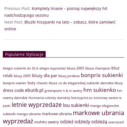
Previous Post:
Komplety lniane – poznaj największy hit
nadchodzącego sezonu
Next Post:
Bluzki hiszpanki na lato – zobacz, które zamówić
online
Popularne Stylizacje
bluz
bluza 2005
bluza champion
Allegro sukienki do 50 zł
allegro wyprzedaż
bonprix sukienki
bluzy dla par
relab
bluzy 2005
bluzy jordana
buty
bonprix sweter
chaotic bluza
co do eleganckiej sukienki
damskie bluzy
hm sukienko
ebutik.pl
dress code
greenpoint
hm
h & m swetry
swetry damskie
Hurtownia odzieży damskiej factoryprice.eu
kolorowy sweter w
letnie wyprzedaże
lou sukienki
mango eleganckie
paski
markowe ubrania
markowe ubrania
sukienki
mango ubrania
wyprzedaż
odzież
odzieży
odzieżą
mohito swetry
oversized