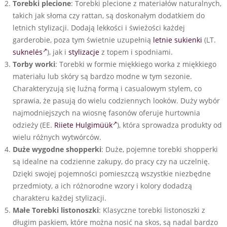
Torebki plecione
: Torebki plecione z materiałów naturalnych,
takich jak słoma czy rattan, są doskonałym dodatkiem do
letnich stylizacji. Dodają lekkości i świeżości każdej
garderobie, poza tym świetnie uzupełnią
letnie sukienki
(LT.
suknelės
), jak i
stylizacje
z topem i spodniami.
Torby worki
: Torebki w formie miękkiego worka z miękkiego
materiału lub skóry są bardzo modne w tym sezonie.
Charakteryzują się luźną formą i casualowym stylem, co
sprawia, że pasują do wielu codziennych looków. Duży wybór
najmodniejszych na wiosnę fasonów oferuje hurtownia
odzieży (EE.
Riiete Hulgimüük
), która sprowadza produkty od
wielu różnych wytwórców.
Duże wygodne shopperki
: Duże, pojemne torebki shopperki
są idealne na codzienne zakupy, do pracy czy na uczelnię.
Dzięki swojej pojemności pomieszczą wszystkie niezbędne
przedmioty, a ich różnorodne wzory i kolory dodadzą
charakteru każdej stylizacji.
Małe Torebki listonoszki
: Klasyczne torebki listonoszki z
długim paskiem, które można nosić na skos, są nadal bardzo