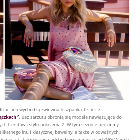
lizacjach wychodzą zwiewna hiszpanka, t-shirt z
ączkach
. Bez zarzutu obronią się modele nawiązujące do
ych trendów i stylu pokolenia Z. W tym sezonie będziemy
delikatnego lnu i klasycznej bawełny, a także w odważnych,
 je nosić i stylizować w nadchodzących miesiącach? By Wam to