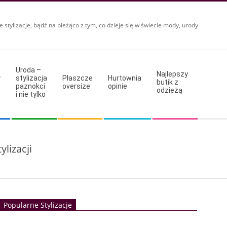
e stylizacje, bądź na bieżąco z tym, co dzieje się w świecie mody, urody
Uroda –
Najlepszy
y
stylizacja
Płaszcze
Hurtownia
butik z
paznokci
oversize
opinie
odzieżą
i nie tylko
lizacji
Popularne Stylizacje