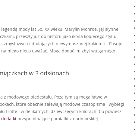
i legendą mody lat 5o. XX wieku, Marylin Monroe. Jej słynne
kami, przeszły już do historii jako ikona kobiecego stylu.
iej zmysłowych i dodających niewymuszonej kokieterii. Pasuje
 na niego nieco uważać. Mogą dodać im zbyt wulgarnego
amiączkach w 3 odsłonach
zą z modowego piedestału. Poza tym są mega łatwe w
lookach, które obecnie zalewają modowe czasopisma i wybiegi
 frotte i w delikatnych, dziewczęcych kolorach. Co powiesz
i
dodatki
przypominające pamiątki z nadmorskiej