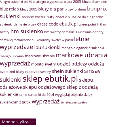
bluza 2005
bluza champion
Allegro sukienki do 50 zł
allegro wyprzedaż
bonprix
bluzy dla par
bluz relab
bluzy 2005
bluzy jordana
sukienki
buty
bonprix sweter
chaotic bluza
co do eleganckiej
ebutik.pl
dress code
sukienki
greenpoint
damskie bluzy
h & m
hm sukienko
hm swetry damskie
swetry
Hurtownia odzieży
letnie
damskiej factoryprice.eu
kolorowy sweter w paski
wyprzedaże
lou sukienki
mango eleganckie sukienki
markowe ubrania
markowe ubrania
mango ubrania
wyprzedaż
odzież
odzieży
odzieżą
mohito swetry
sinsay
shein sukienki
oversized bluzy
reserved swetry
sklep ebutik.pl
sukienki
sklepu
sklep z odzieżą
odzieżowe
sklepu odzieżowego
sukienkie
wyglądaj pięknie dzięki
tanie sukienki do 50 zł
wyprzedaż
sukienkom z Butik
świąteczne swetry
Modne stylizacje