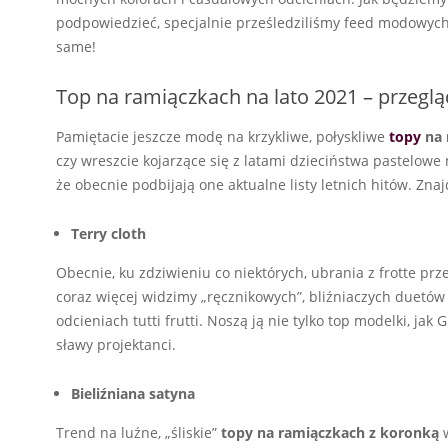
podpowiedzieć, specjalnie prześledziliśmy feed modowych
same!
Top na ramiączkach na lato 2021 – przegl
Pamiętacie jeszcze modę na krzykliwe, połyskliwe
topy
na 
czy wreszcie kojarzące się z latami dzieciństwa pastelow
że obecnie podbijają one aktualne listy letnich hitów. Znaj
Terry cloth
Obecnie, ku zdziwieniu co niektórych, ubrania z frotte pr
coraz więcej widzimy „ręcznikowych”, bliźniaczych duetó
odcieniach tutti frutti. Noszą ją nie tylko top modelki, jak
sławy projektanci.
Bieliźniana satyna
Trend na luźne, „śliskie”
topy na ramiączkach z koronką
w