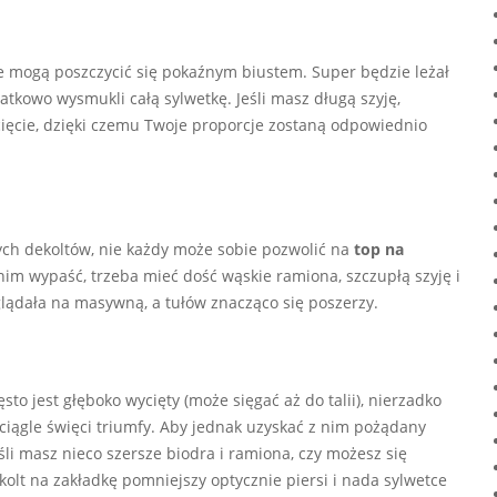
óre mogą poszczycić się pokaźnym biustem. Super będzie leżał
atkowo wysmukli całą sylwetkę. Jeśli masz długą szyję,
cięcie, dzięki czemu Twoje proporcje zostaną odpowiednio
ych dekoltów, nie każdy może sobie pozwolić na
top na
im wypaść, trzeba mieć dość wąskie ramiona, szczupłą szyję i
glądała na masywną, a tułów znacząco się poszerzy.
zęsto jest głęboko wycięty (może sięgać aż do talii), nierzadko
 ciągle święci triumfy. Aby jednak uzyskać z nim pożądany
śli masz nieco szersze biodra i ramiona, czy możesz się
olt na zakładkę pomniejszy optycznie piersi i nada sylwetce