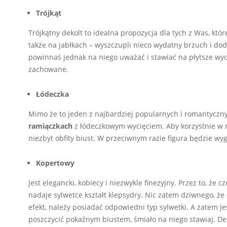
Trójkąt
Trójkątny dekolt to idealna propozycja dla tych z Was, kt
także na jabłkach – wyszczupli nieco wydatny brzuch i dod
powinnaś jednak na niego uważać i stawiać na płytsze wy
zachowane.
Łódeczka
Mimo że to jeden z najbardziej popularnych i romantyczn
ramiączkach
z łódeczkowym wycięciem. Aby korzystnie w n
niezbyt obfity biust. W przeciwnym razie figura będzie wy
Kopertowy
Jest elegancki, kobiecy i niezwykle finezyjny. Przez to, że c
nadaje sylwetce kształt klepsydry. Nic zatem dziwnego, że
efekt, należy posiadać odpowiedni typ sylwetki. A zatem je
poszczycić pokaźnym biustem, śmiało na niego stawiaj. Dek