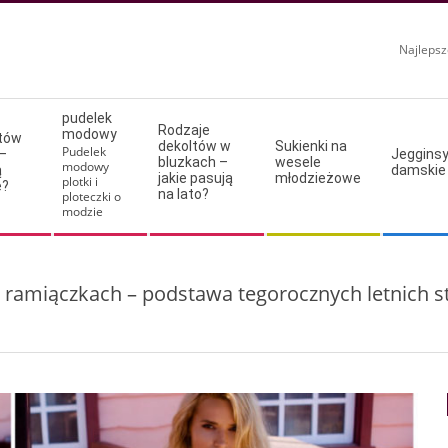
Najlepsz
pudelek
Rodzaje
modowy
ltów
dekoltów w
Sukienki na
Pudelek
–
Jeggins
bluzkach –
wesele
modowy
ą
damskie
jakie pasują
młodzieżowe
plotki i
e?
na lato?
ploteczki o
modzie
 ramiączkach – podstawa tegorocznych letnich sty