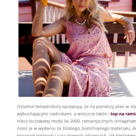
Ostatnie temperatury sprawiają, że na pierwszy plan w sty
wybuchającymi nadrukami, a wreszcie także i
top na rami
nieco kiczowatej mody lat 2000, romantycznych vintage’ow
nosić je w wydaniu ze śliskiego, bieliźnianego materiału, 
mocnych kolorach i casualowych odcieniach. Jak będziemy