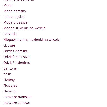
Moda
Moda damska
moda męska
Moda plus size
Modne sukienki na wesele
narzutki
Niepowtarzalne sukienki na wesele
obuwie
Odzież damska
Odzież plus size
Odzież z denimu
pantone
paski
Piżamy
Plus size
Płaszcze
płaszcze damskie
płaszcze zimowe