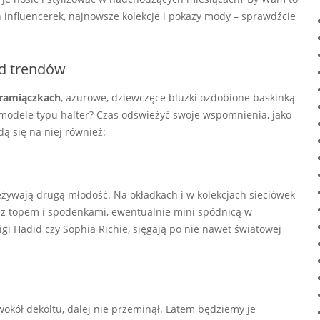
 influencerek, najnowsze kolekcje i pokazy mody – sprawdźcie
ąd trendów
ramiączkach
, ażurowe, dziewczęce bluzki ozdobione baskinką
e modele typu halter? Czas odświeżyć swoje wspomnienia, jako
dą się na niej również:
zeżywają drugą młodość. Na okładkach i w kolekcjach sieciówek
w z topem i spodenkami, ewentualnie mini spódnicą w
 Gigi Hadid czy Sophia Richie, sięgają po nie nawet światowej
okół dekoltu, dalej nie przeminął. Latem będziemy je