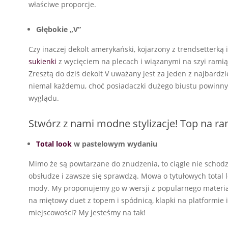
właściwe proporcje.
Głębokie „V”
Czy inaczej dekolt amerykański, kojarzony z trendsetterką 
sukienki
z wycięciem na plecach i wiązanymi na szyi ramiącz
Zresztą do dziś dekolt V uważany jest za jeden z najbardz
niemal każdemu, choć posiadaczki dużego biustu powinny
wyglądu.
Stwórz z nami modne stylizacje! Top na r
Total look
w pastelowym wydaniu
Mimo że są powtarzane do znudzenia, to ciągle nie schod
obsłudze i zawsze się sprawdzą. Mowa o tytułowych total 
mody. My proponujemy go w wersji z popularnego materiału
na miętowy duet z topem i spódnicą, klapki na platformie 
miejscowości? My jesteśmy na tak!