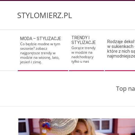
Skip
to
STYLOMIERZ.PL
content
Secondary
TRENDY I
MODA – STYLIZACJE
Navigation
Rodzaje deko
STYLIZACJE
Co będzie modne w tym
w sukienkach 
Menu
Gorące trendy
sezonie? zobacz
które z nich s
w modzie na
najgorętsze trendy w
najmodniejsz
nadchodzący
modzie na wiosnę, lato,
tylko u nas
jesień i zimę.
Top na