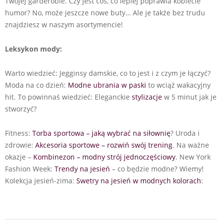
Twojej garderobie. Czy jest coś, co lepiej poprawia kobiecie
humor? No, może jeszcze nowe buty… Ale je także bez trudu
znajdziesz w naszym asortymencie!
Leksykon mody:
Warto wiedzieć: Jegginsy damskie, co to jest i z czym je łączyć?
Moda na co dzień:
Modne ubrania w paski
to wciąż wakacyjny
hit. To powinnaś wiedzieć: Eleganckie
stylizacje
w 5 minut jak je
stworzyć?
Fitness:
Torba sportowa – jaką wybrać na siłownię
? Uroda i
zdrowie:
Akcesoria sportowe – rozwiń swój trening
. Na ważne
okazje –
Kombinezon – modny strój jednoczęściowy
. New York
Fashion Week:
Trendy na jesień
– co będzie modne? Wiemy!
Kolekcja jesień-zima:
Swetry na jesień w modnych kolorach
: