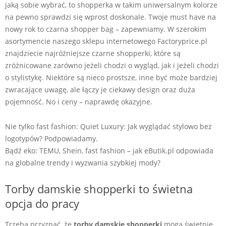
jaką sobie wybrać, to shopperka w takim uniwersalnym kolorze
na pewno sprawdzi się wprost doskonale. Twoje must have na
nowy rok to czarna shopper bag – zapewniamy. W szerokim
asortymencie naszego sklepu internetowego Factoryprice.pl
znajdziecie najróżniejsze czarne shopperki, które są
zróżnicowane zarówno jeżeli chodzi o wygląd, jak i jeżeli chodzi
o stylistykę. Niektóre są nieco prostsze, inne być może bardziej
zwracające uwagę, ale łączy je ciekawy design oraz duża
pojemność. No i ceny – naprawdę okazyjne.
Nie tylko fast fashion: Quiet Luxury: Jak wyglądać stylowo bez
logotypów? Podpowiadamy.
Bądź eko: TEMU, Shein, fast fashion – jak eButik.pl odpowiada
na globalne trendy i wyzwania szybkiej mody?
Torby damskie shopperki to świetna
opcja do pracy
Trzeba przyznać, że
torby damskie shopperki
mogą świetnie