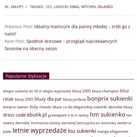
2025-
IN:
ZAKUPY
TAGGED:
CCC
,
LASOCKI
,
OBAG
,
WITCHEN
,
ZALANDO
07-
19
Previous Post:
Idealny manicure dla panny młodej – zrób go z
nami!
Next Post:
Spodnie dresowe – przegląd najciekawszych
fasonów na obecny sezon
Popularne Stylizacje
bluz
bluza 2005
bluza champion
Allegro sukienki do 50 zł
allegro wyprzedaż
bonprix sukienki
bluzy dla par
relab
bluzy 2005
bluzy jordana
buty
bonprix sweter
chaotic bluza
co do eleganckiej sukienki
damskie bluzy
hm sukienko
ebutik.pl
dress code
greenpoint
hm
h & m swetry
swetry damskie
Hurtownia odzieży damskiej factoryprice.eu
kolorowy sweter w
letnie wyprzedaże
lou sukienki
mango eleganckie
paski