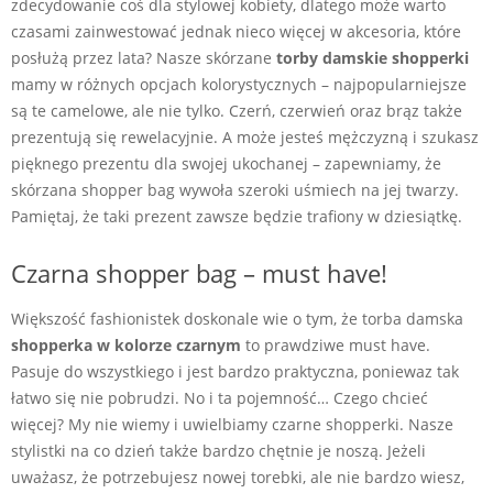
zdecydowanie coś dla stylowej kobiety, dlatego może warto
czasami zainwestować jednak nieco więcej w akcesoria, które
posłużą przez lata? Nasze skórzane
torby damskie shopperki
mamy w różnych opcjach kolorystycznych – najpopularniejsze
są te camelowe, ale nie tylko. Czerń, czerwień oraz brąz także
prezentują się rewelacyjnie. A może jesteś mężczyzną i szukasz
pięknego prezentu dla swojej ukochanej – zapewniamy, że
skórzana shopper bag wywoła szeroki uśmiech na jej twarzy.
Pamiętaj, że taki prezent zawsze będzie trafiony w dziesiątkę.
Czarna shopper bag – must have!
Większość fashionistek doskonale wie o tym, że torba damska
shopperka w kolorze czarnym
to prawdziwe must have.
Pasuje do wszystkiego i jest bardzo praktyczna, poniewaz tak
łatwo się nie pobrudzi. No i ta pojemność… Czego chcieć
więcej? My nie wiemy i uwielbiamy czarne shopperki. Nasze
stylistki na co dzień także bardzo chętnie je noszą. Jeżeli
uważasz, że potrzebujesz nowej torebki, ale nie bardzo wiesz,