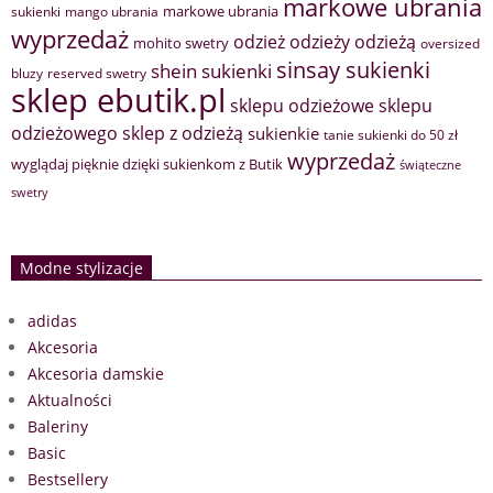
markowe ubrania
markowe ubrania
sukienki
mango ubrania
wyprzedaż
odzież
odzieży
odzieżą
mohito swetry
oversized
sinsay sukienki
shein sukienki
bluzy
reserved swetry
sklep ebutik.pl
sklepu odzieżowe
sklepu
sklep z odzieżą
odzieżowego
sukienkie
tanie sukienki do 50 zł
wyprzedaż
wyglądaj pięknie dzięki sukienkom z Butik
świąteczne
swetry
Modne stylizacje
adidas
Akcesoria
Akcesoria damskie
Aktualności
Baleriny
Basic
Bestsellery