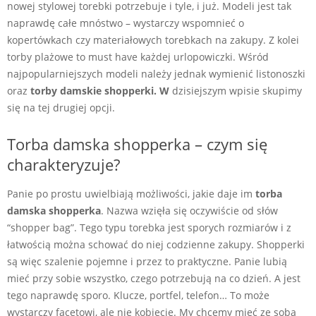
nowej stylowej torebki potrzebuje i tyle, i już. Modeli jest tak
naprawdę całe mnóstwo – wystarczy wspomnieć o
kopertówkach czy materiałowych torebkach na zakupy. Z kolei
torby plażowe to must have każdej urlopowiczki. Wśród
najpopularniejszych modeli należy jednak wymienić listonoszki
oraz
torby damskie shopperki. W
dzisiejszym wpisie skupimy
się na tej drugiej opcji.
Torba damska shopperka – czym się
charakteryzuje?
Panie po prostu uwielbiają możliwości, jakie daje im
torba
damska shopperka
. Nazwa wzięła się oczywiście od słów
“shopper bag”. Tego typu torebka jest sporych rozmiarów i z
łatwością można schować do niej codzienne zakupy. Shopperki
są więc szalenie pojemne i przez to praktyczne. Panie lubią
mieć przy sobie wszystko, czego potrzebują na co dzień. A jest
tego naprawdę sporo. Klucze, portfel, telefon… To może
wystarczy facetowi, ale nie kobiecie. My chcemy mieć ze sobą