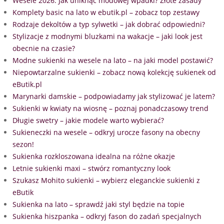
Wesele 2026: Jak uniknąć modowej wpadki? Złote zasady
Komplety basic na lato w ebutik.pl – zobacz top zestawy
Rodzaje dekoltów a typ sylwetki – jak dobrać odpowiedni?
Stylizacje z modnymi bluzkami na wakacje – jaki look jest
obecnie na czasie?
Modne sukienki na wesele na lato – na jaki model postawić?
Niepowtarzalne sukienki – zobacz nową kolekcję sukienek od
eButik.pl
Marynarki damskie – podpowiadamy jak stylizować je latem?
Sukienki w kwiaty na wiosnę – poznaj ponadczasowy trend
Długie swetry – jakie modele warto wybierać?
Sukieneczki na wesele – odkryj urocze fasony na obecny
sezon!
Sukienka rozkloszowana idealna na różne okazje
Letnie sukienki maxi – stwórz romantyczny look
Szukasz Mohito sukienki – wybierz eleganckie sukienki z
eButik
Sukienka na lato – sprawdź jaki styl będzie na topie
Sukienka hiszpanka – odkryj fason do zadań specjalnych