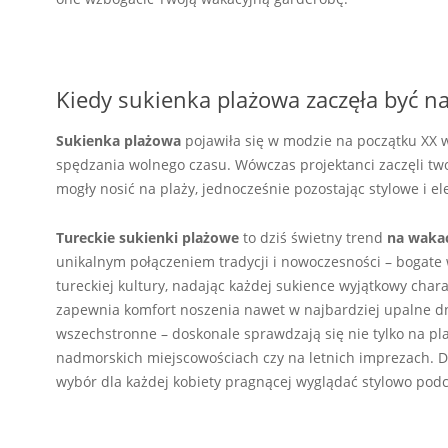
Kiedy sukienka plażowa zaczęła być na
Sukienka plażowa
pojawiła się w modzie na początku XX w
spędzania wolnego czasu. Wówczas projektanci zaczęli twor
mogły nosić na plaży, jednocześnie pozostając stylowe i el
Tureckie sukienki plażowe
to dziś świetny trend
na waka
unikalnym połączeniem tradycji i nowoczesności – bogate w
tureckiej kultury, nadając każdej sukience wyjątkowy char
zapewnia komfort noszenia nawet w najbardziej upalne d
wszechstronne – doskonale sprawdzają się nie tylko na pl
nadmorskich miejscowościach czy na letnich imprezach. Dzi
wybór dla każdej kobiety pragnącej wyglądać stylowo podc