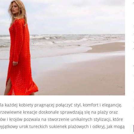
a każdej kobiety pragnącej połączyć styl, komfort i elegancję.
i przewiewne kreacje doskonale sprawdzają się na plaży oraz
w i krojów pozwala na stworzenie unikalnych stylizacji, które
yjątkowy urok tureckich sukienek plażowych i odkryj, jak mogą