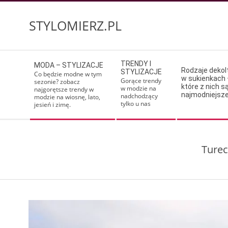
Skip
to
STYLOMIERZ.PL
content
Secondary
TRENDY I
MODA – STYLIZACJE
Navigation
Rodzaje deko
STYLIZACJE
Co będzie modne w tym
w sukienkach 
Menu
Gorące trendy
sezonie? zobacz
które z nich s
w modzie na
najgorętsze trendy w
najmodniejsz
nadchodzący
modzie na wiosnę, lato,
tylko u nas
jesień i zimę.
Turec