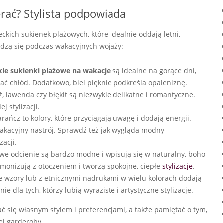
rać? Stylista podpowiada
kich sukienek plażowych, które idealnie oddają letni,
awdzą się podczas wakacyjnych wojaży:
ckie sukienki plażowe na wakacje
są idealne na gorące dni,
ć chłód. Dodatkowo, biel pięknie podkreśla opaleniznę.
ż, lawenda czy błękit są niezwykle delikatne i romantyczne.
j stylizacji.
arańcz to kolory, które przyciągają uwagę i dodają energii.
wakacyjny nastrój. Sprawdź też jak wygląda modny
zacji.
owe odcienie są bardzo modne i wpisują się w naturalny, boho
monizują z otoczeniem i tworzą spokojne, ciepłe
stylizacje
.
e wzory lub z etnicznymi nadrukami w wielu kolorach dodają
e dla tych, którzy lubią wyraziste i artystyczne stylizacje.
ać się własnym stylem i preferencjami, a także pamiętać o tym,
iej garderoby.