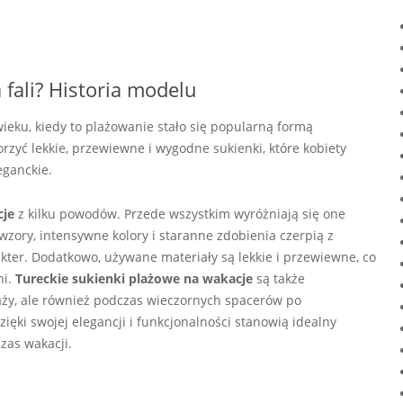
 fali? Historia modelu
ieku, kiedy to plażowanie stało się popularną formą
zyć lekkie, przewiewne i wygodne sukienki, które kobiety
eganckie.
cje
z kilku powodów. Przede wszystkim wyróżniają się one
zory, intensywne kolory i staranne zdobienia czerpią z
akter. Dodatkowo, używane materiały są lekkie i przewiewne, co
ni.
Tureckie sukienki plażowe na wakacje
są także
aży, ale również podczas wieczornych spacerów po
ęki swojej elegancji i funkcjonalności stanowią idealny
zas wakacji.