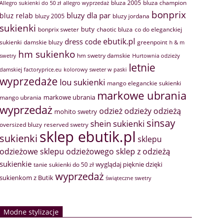
bluza 2005
bluza champion
Allegro sukienki do 50 zł
allegro wyprzedaż
bonprix
bluzy dla par
bluz relab
bluzy 2005
bluzy jordana
sukienki
buty
bonprix sweter
chaotic bluza
co do eleganckiej
ebutik.pl
dress code
sukienki
greenpoint
damskie bluzy
h & m
hm sukienko
hm swetry damskie
swetry
Hurtownia odzieży
letnie
damskiej factoryprice.eu
kolorowy sweter w paski
wyprzedaże
lou sukienki
mango eleganckie sukienki
markowe ubrania
markowe ubrania
mango ubrania
wyprzedaż
odzież
odzieży
odzieżą
mohito swetry
sinsay
shein sukienki
oversized bluzy
reserved swetry
sklep ebutik.pl
sukienki
sklepu
sklep z odzieżą
odzieżowe
sklepu odzieżowego
sukienkie
wyglądaj pięknie dzięki
tanie sukienki do 50 zł
wyprzedaż
sukienkom z Butik
świąteczne swetry
Modne stylizacje