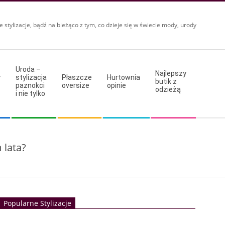
e stylizacje, bądź na bieżąco z tym, co dzieje się w świecie mody, urody
Uroda –
Najlepszy
y
stylizacja
Płaszcze
Hurtownia
butik z
paznokci
oversize
opinie
odzieżą
i nie tylko
 lata?
Popularne Stylizacje