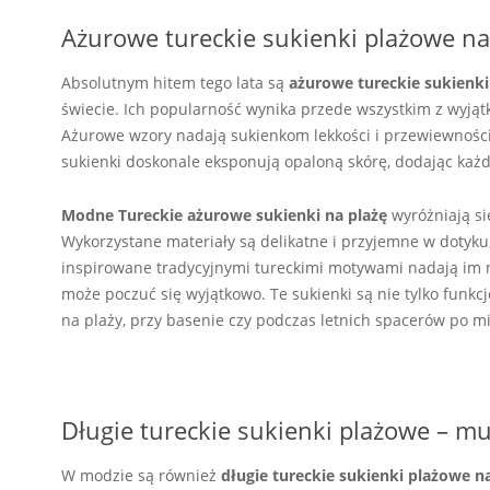
Ażurowe tureckie sukienki plażowe na 
Absolutnym hitem tego lata są
ażurowe tureckie sukienk
świecie. Ich popularność wynika przede wszystkim z wyjątk
Ażurowe wzory nadają sukienkom lekkości i przewiewności,
sukienki doskonale eksponują opaloną skórę, dodając każde
Modne Tureckie ażurowe sukienki na plażę
wyróżniają si
Wykorzystane materiały są delikatne i przyjemne w dotyku
inspirowane tradycyjnymi tureckimi motywami nadają im n
może poczuć się wyjątkowo. Te sukienki są nie tylko funkcj
na plaży, przy basenie czy podczas letnich spacerów po mi
Długie tureckie sukienki plażowe – m
W modzie są również
długie tureckie sukienki plażowe n