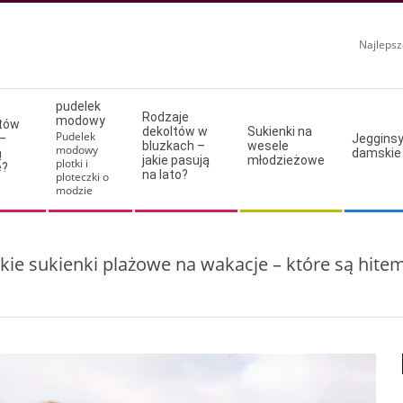
Najlepsz
pudelek
Rodzaje
modowy
ltów
dekoltów w
Sukienki na
Pudelek
–
Jeggins
bluzkach –
wesele
modowy
ą
damskie
jakie pasują
młodzieżowe
plotki i
e?
na lato?
ploteczki o
modzie
kie sukienki plażowe na wakacje – które są hitem