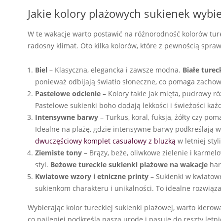
Jakie kolory plażowych sukienek wybie
W te wakacje warto postawić na różnorodność kolorów turec
radosny klimat. Oto kilka kolorów, które z pewnością spr
Biel
– Klasyczna, elegancka i zawsze modna.
Białe ture
ponieważ odbijają światło słoneczne, co pomaga zachowa
Pastelowe odcienie
– Kolory takie jak mięta, pudrowy ró
Pastelowe sukienki boho dodają lekkości i świeżości każde
Intensywne barwy
– Turkus, koral, fuksja, żółty czy pom
Idealne na plażę, gdzie intensywne barwy podkreślają 
dwuczęściowy komplet casualowy z bluzką
w letniej styli
Ziemiste tony
– Brązy, beże, oliwkowe zielenie i karmel
styl.
Beżowe tureckie sukienki plażowe na wakacje
har
Kwiatowe wzory i etniczne printy
– Sukienki w kwiatow
sukienkom charakteru i unikalności. To idealne rozwiązani
Wybierając kolor tureckiej sukienki plażowej, warto kierow
co najlepiej podkreśla naszą urodę i pasuje do reszty letn