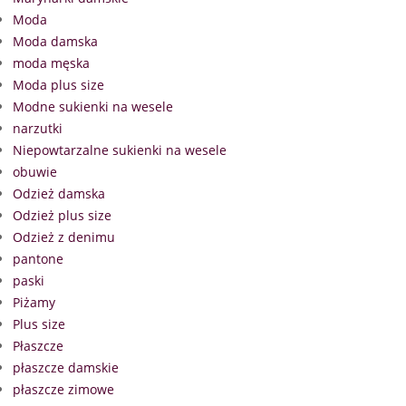
Moda
Moda damska
moda męska
Moda plus size
Modne sukienki na wesele
narzutki
Niepowtarzalne sukienki na wesele
obuwie
Odzież damska
Odzież plus size
Odzież z denimu
pantone
paski
Piżamy
Plus size
Płaszcze
płaszcze damskie
płaszcze zimowe