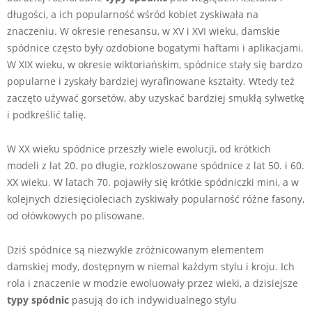
długości, a ich popularność wśród kobiet zyskiwała na
znaczeniu. W okresie renesansu, w XV i XVI wieku, damskie
spódnice często były ozdobione bogatymi haftami i aplikacjami.
W XIX wieku, w okresie wiktoriańskim, spódnice stały się bardzo
popularne i zyskały bardziej wyrafinowane kształty. Wtedy też
zaczęto używać gorsetów, aby uzyskać bardziej smukłą sylwetkę
i podkreślić talię.
W XX wieku spódnice przeszły wiele ewolucji, od krótkich
modeli z lat 20. po długie, rozkloszowane spódnice z lat 50. i 60.
XX wieku. W latach 70. pojawiły się krótkie spódniczki mini, a w
kolejnych dziesięcioleciach zyskiwały popularność różne fasony,
od ołówkowych po plisowane.
Dziś spódnice są niezwykle zróżnicowanym elementem
damskiej mody, dostępnym w niemal każdym stylu i kroju. Ich
rola i znaczenie w modzie ewoluowały przez wieki, a dzisiejsze
typy spódnic
pasują do ich indywidualnego stylu