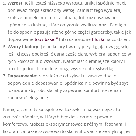
Wzrost
: Jeśli jesteś niższego wzrostu, unikaj spódnic maxi,
ponieważ mogą skracać sylwetkę. Zamiast tego wybieraj
krótsze modele, np. mini z falbaną lub rozkloszowane
spódnice za kolano, które optycznie wydłużą nogi. Pamiętaj,
że do spódnic pasują różne górne części garderoby, takie jak
dopasowane
topy basic
lub różnorodne
bluzki
na co dzień.
Wzory i kolory
: Jasne kolory i wzory przyciągają uwagę, więc
jeśli chcesz podkreślić daną część ciała, wybieraj spódnice w
tych kolorach lub wzorach. Natomiast ciemniejsze kolory i
proste, jednolite modele mogą wyszczuplić sylwetkę.
Dopasowanie
: Niezależnie od sylwetki, zawsze dbaj o
odpowiednie dopasowanie. Spódnica nie powinna być zbyt
luźna, ani zbyt obcisła, aby zapewnić komfort noszenia i
zachować elegancję.
Pamiętaj, że to tylko ogólne wskazówki, a najważniejsze to
znaleźć spódnice, w których będziesz czuć się pewnie i
komfortowo. Możesz eksperymentować z różnymi fasonami i
kolorami, a także zawsze warto skonsultować się ze stylistą, jeśli