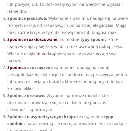
lub powyżej ud. To doskonały wybór na wieczorne wyjścia i
letnie dni.
Spódnice jeansowe:
Wykonane z denimu, nadają się na wiele
różnych okazji, od casualowych po bardziej eleganckie. Mogą
mieć różne kroje, w tym dżinsową mini lub długość maxi.
Spódnice rozkloszowane
:
To modne
typy spódnic
, które
mają zwężający się krój w talii i rozkloszowaną dolną część.
Właśnie dzięki
temu
krojowi spódnice zawdzięczają swą
nazwę.
Spódnica
z rozcięciem:
są modne i dodają odrobinę
seksapilu każdej stylizacji! Te spódnice mają zazwyczaj jedno
lub dwa rozcięcia po bokach, które eksponują nogi i dodają
krojowi lekkości.
Spódnice dresowe:
Wygodne sportowe modele, które
doskonale sprawdzają się na co dzień lub podczas
aktywności sportowych.
Spódnice o asymetrycznym kroju:
te oryginalne
typy
spódnic
charakteryzują się nieregularnym krojem, co nadaje
im interesujący wygląd.