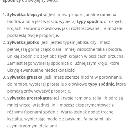
spódnicy
do swojej sylwetki:
Sylwetka klepsydra
: Jeśli masz proporcjonalne ramiona i
biodra, a talia jest węższa, wybieraj
typy spódnic
o różnych
krojach, zarówno ołówkowe, jak i rozkloszowane. Te modele
podkreślą twoje proporcje.
Sylwetka jabłko
: Jeśli jesteś typem jabłka, czyli masz
pełniejszą górną część ciała i mniej widoczne talia i biodra,
unikaj spódnic o zbyt obcisłych krojach w okolicach brzucha.
Zamiast tego wybieraj spódnice o luźniejszym kroju, które
ukryją ewentualne niedoskonałości.
Sylwetka gruszka
: Jeśli masz szersze biodra w porównaniu
do ramion, wybieraj proste lub ołówkowe
typy spódnic
, które
pomogą zrównoważyć proporcje.
Sylwetka prostokątna
: Jeśli twoje ramiona, talia i biodra są
mniej więcej w jednej linii, możesz eksperymentować z
różnymi fasonami spódnic. Warto jednak dodać trochę
kształtu, wybierając modele z paskami, falbanami lub
asymetrycznymi detalami.