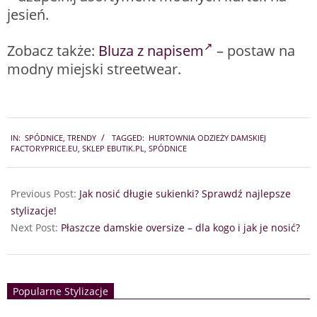
jesień.
Zobacz także:
Bluza z napisem
– postaw na
modny miejski streetwear.
2023-
IN:
SPÓDNICE
,
TRENDY
TAGGED:
HURTOWNIA ODZIEŻY DAMSKIEJ
09-
FACTORYPRICE.EU
,
SKLEP EBUTIK.PL
,
SPÓDNICE
14
Previous Post:
Jak nosić długie sukienki? Sprawdź najlepsze
stylizacje!
Next Post:
Płaszcze damskie oversize – dla kogo i jak je nosić?
Popularne Stylizacje