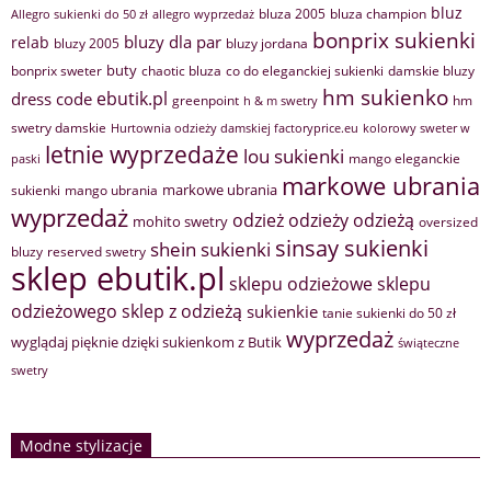
bluz
bluza 2005
bluza champion
Allegro sukienki do 50 zł
allegro wyprzedaż
bonprix sukienki
bluzy dla par
relab
bluzy 2005
bluzy jordana
buty
bonprix sweter
chaotic bluza
co do eleganckiej sukienki
damskie bluzy
hm sukienko
ebutik.pl
dress code
greenpoint
hm
h & m swetry
swetry damskie
Hurtownia odzieży damskiej factoryprice.eu
kolorowy sweter w
letnie wyprzedaże
lou sukienki
mango eleganckie
paski
markowe ubrania
markowe ubrania
sukienki
mango ubrania
wyprzedaż
odzież
odzieży
odzieżą
mohito swetry
oversized
sinsay sukienki
shein sukienki
bluzy
reserved swetry
sklep ebutik.pl
sklepu odzieżowe
sklepu
sklep z odzieżą
odzieżowego
sukienkie
tanie sukienki do 50 zł
wyprzedaż
wyglądaj pięknie dzięki sukienkom z Butik
świąteczne
swetry
Modne stylizacje