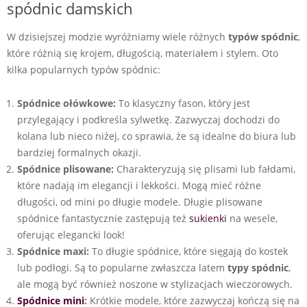
spódnic damskich
W dzisiejszej modzie wyróżniamy wiele różnych
typów spódnic
,
które różnią się krojem, długością, materiałem i stylem. Oto
kilka popularnych typów spódnic:
Spódnice ołówkowe:
To klasyczny fason, który jest
przylegający i podkreśla sylwetkę. Zazwyczaj dochodzi do
kolana lub nieco niżej, co sprawia, że są idealne do biura lub
bardziej formalnych okazji.
Spódnice plisowane:
Charakteryzują się plisami lub fałdami,
które nadają im elegancji i lekkości. Mogą mieć różne
długości, od mini po długie modele. Długie plisowane
spódnice fantastycznie zastępują też
sukienki
na wesele,
oferując elegancki look!
Spódnice maxi:
To długie spódnice, które sięgają do kostek
lub podłogi. Są to popularne zwłaszcza latem
typy spódnic
,
ale mogą być również noszone w stylizacjach wieczorowych.
Spódnice mini
:
Krótkie modele, które zazwyczaj kończą się na