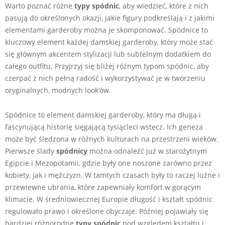
Warto poznać różne
typy spódnic
, aby wiedzieć, które z nich
pasują do określonych okazji, jakie figury podkreślają i z jakimi
elementami garderoby można je skomponować. Spódnice to
kluczowy element każdej damskiej garderoby, który może stać
się głównym akcentem stylizacji lub subtelnym dodatkiem do
całego outfitu. Przyjrzyj się bliżej różnym typom spódnic, aby
czerpać z nich pełną radość i wykorzystywać je w tworzeniu
oryginalnych, modnych look’ów.
Spódnice to element damskiej garderoby, który ma długą i
fascynującą historię sięgającą tysiącleci wstecz. Ich geneza
może być śledzona w różnych kulturach na przestrzeni wieków.
Pierwsze ślady
spódnicy
można odnaleźć już w starożytnym
Egipcie i Mezopotamii, gdzie były one noszone zarówno przez
kobiety, jak i mężczyzn. W tamtych czasach były to raczej luźne i
przewiewne ubrania, które zapewniały komfort w gorącym
klimacie. W średniowiecznej Europie długość i kształt spódnic
regulowało prawo i określone obyczaje. Później pojawiały się
bardziej różnorodne
typy spódnic
pod względem kształtu i