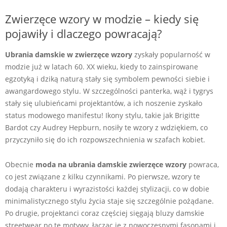
Zwierzęce wzory w modzie – kiedy się
pojawiły i dlaczego powracają?
Ubrania damskie w zwierzęce wzory
zyskały popularność w
modzie już w latach 60. XX wieku, kiedy to zainspirowane
egzotyką i dziką naturą stały się symbolem pewności siebie i
awangardowego stylu. W szczególności panterka, wąż i tygrys
stały się ulubieńcami projektantów, a ich noszenie zyskało
status modowego manifestu! Ikony stylu, takie jak Brigitte
Bardot czy Audrey Hepburn, nosiły te wzory z wdziękiem, co
przyczyniło się do ich rozpowszechnienia w szafach kobiet.
Obecnie
moda na ubrania damskie zwierzęce wzory
powraca,
co jest związane z kilku czynnikami. Po pierwsze, wzory te
dodają charakteru i wyrazistości każdej stylizacji, co w dobie
minimalistycznego stylu życia staje się szczególnie pożądane.
Po drugie, projektanci coraz częściej sięgają bluzy damskie
streetwear po te motywy, łącząc je z nowoczesnymi fasonami i