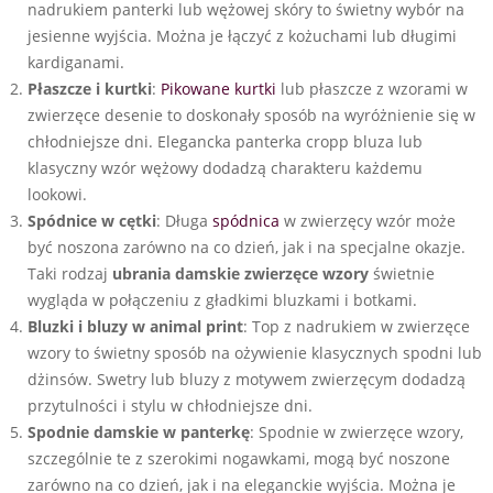
nadrukiem panterki lub wężowej skóry to świetny wybór na
jesienne wyjścia. Można je łączyć z kożuchami lub długimi
kardiganami.
Płaszcze i kurtki
:
Pikowane kurtki
lub płaszcze z wzorami w
zwierzęce desenie to doskonały sposób na wyróżnienie się w
chłodniejsze dni. Elegancka panterka cropp bluza lub
klasyczny wzór wężowy dodadzą charakteru każdemu
lookowi.
Spódnice w cętki
: Długa
spódnica
w zwierzęcy wzór może
być noszona zarówno na co dzień, jak i na specjalne okazje.
Taki rodzaj
ubrania damskie zwierzęce wzory
świetnie
wygląda w połączeniu z gładkimi bluzkami i botkami.
Bluzki i bluzy w animal print
: Top z nadrukiem w zwierzęce
wzory to świetny sposób na ożywienie klasycznych spodni lub
dżinsów. Swetry lub bluzy z motywem zwierzęcym dodadzą
przytulności i stylu w chłodniejsze dni.
Spodnie damskie w panterkę
: Spodnie w zwierzęce wzory,
szczególnie te z szerokimi nogawkami, mogą być noszone
zarówno na co dzień, jak i na eleganckie wyjścia. Można je