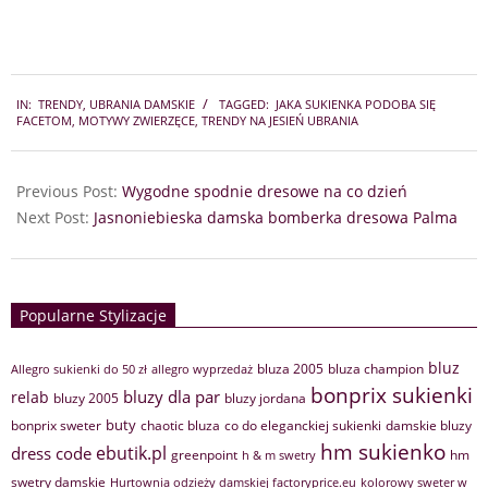
2024-
IN:
TRENDY
,
UBRANIA DAMSKIE
TAGGED:
JAKA SUKIENKA PODOBA SIĘ
09-
FACETOM
,
MOTYWY ZWIERZĘCE
,
TRENDY NA JESIEŃ UBRANIA
27
Previous Post:
Wygodne spodnie dresowe na co dzień
Next Post:
Jasnoniebieska damska bomberka dresowa Palma
Popularne Stylizacje
bluz
bluza 2005
bluza champion
Allegro sukienki do 50 zł
allegro wyprzedaż
bonprix sukienki
bluzy dla par
relab
bluzy 2005
bluzy jordana
buty
bonprix sweter
chaotic bluza
co do eleganckiej sukienki
damskie bluzy
hm sukienko
ebutik.pl
dress code
greenpoint
hm
h & m swetry
swetry damskie
Hurtownia odzieży damskiej factoryprice.eu
kolorowy sweter w