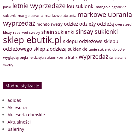
letnie wyprzedaże
lou sukienki
mango eleganckie
paski
markowe ubrania
markowe ubrania
sukienki
mango ubrania
wyprzedaż
odzież
odzieży
odzieżą
mohito swetry
oversized
sinsay sukienki
shein sukienki
bluzy
reserved swetry
sklep ebutik.pl
sklepu odzieżowe
sklepu
sklep z odzieżą
odzieżowego
sukienkie
tanie sukienki do 50 zł
wyprzedaż
wyglądaj pięknie dzięki sukienkom z Butik
świąteczne
swetry
Modne stylizacje
adidas
Akcesoria
Akcesoria damskie
Aktualności
Baleriny