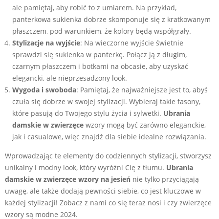
ale pamiętaj, aby robić to z umiarem. Na przykład,
panterkowa sukienka dobrze skomponuje się z kratkowanym
płaszczem, pod warunkiem, że kolory będą współgrały.
Stylizacje na wyjście
: Na wieczorne wyjście świetnie
sprawdzi się sukienka w panterkę. Połącz ją z długim,
czarnym płaszczem i botkami na obcasie, aby uzyskać
elegancki, ale nieprzesadzony look.
Wygoda i swoboda
: Pamiętaj, że najważniejsze jest to, abyś
czuła się dobrze w swojej stylizacji. Wybieraj takie fasony,
które pasują do Twojego stylu życia i sylwetki.
Ubrania
damskie w zwierzęce
wzory mogą być zarówno eleganckie,
jak i casualowe, więc znajdź dla siebie idealne rozwiązania.
Wprowadzając te elementy do codziennych stylizacji, stworzysz
unikalny i modny look, który wyróżni Cię z tłumu.
Ubrania
damskie w zwierzęce wzory na jesień
nie tylko przyciągają
uwagę, ale także dodają pewności siebie, co jest kluczowe w
każdej stylizacji! Zobacz z nami co się teraz nosi i czy zwierzęce
wzory są modne 2024.