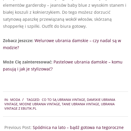
elementów garderoby – jeansów baby blue z wysokim stanem i
białej koszuli z kołnierzykiem. Do tego możesz dorzucić
satynową apaszkę przewiązaną wokół włosów, skórzaną
shopperkę i szpilki. Outfit do biura gotowy.
Zobacz jeszcze:
Welurowe ubrania damskie – czy nadal są w
modzie?
Może Cię zainteresować:
Pastelowe ubrania damskie – komu
pasują i jak je stylizować?
2021-
IN:
MODA
TAGGED:
CO TO SĄ UBRANIA VINTAGE
,
DAMSKIE UBRANIA
06-
VINTAGE
,
MODNE UBRANIA VINTAGE
,
TANIE UBRANIA VINTAGE
,
UBRANIA
23
VINTAGE Z EBUTIK.PL
Previous Post:
Spódnica na lato – bądź gotowa na tegoroczne