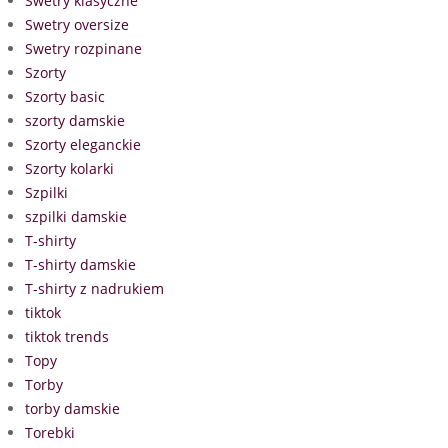
Swetry klasyczne
Swetry oversize
Swetry rozpinane
Szorty
Szorty basic
szorty damskie
Szorty eleganckie
Szorty kolarki
Szpilki
szpilki damskie
T-shirty
T-shirty damskie
T-shirty z nadrukiem
tiktok
tiktok trends
Topy
Torby
torby damskie
Torebki