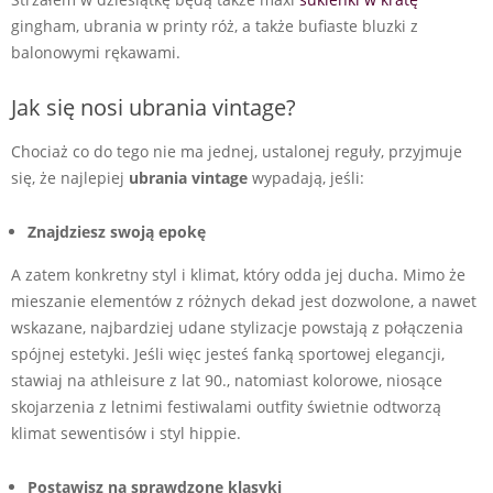
gingham, ubrania w printy róż, a także bufiaste bluzki z
balonowymi rękawami.
Jak się nosi ubrania vintage?
Chociaż co do tego nie ma jednej, ustalonej reguły, przyjmuje
się, że najlepiej
ubrania vintage
wypadają, jeśli:
Znajdziesz swoją epokę
A zatem konkretny styl i klimat, który odda jej ducha. Mimo że
mieszanie elementów z różnych dekad jest dozwolone, a nawet
wskazane, najbardziej udane stylizacje powstają z połączenia
spójnej estetyki. Jeśli więc jesteś fanką sportowej elegancji,
stawiaj na athleisure z lat 90., natomiast kolorowe, niosące
skojarzenia z letnimi festiwalami outfity świetnie odtworzą
klimat sewentisów i styl hippie.
Postawisz na sprawdzone klasyki