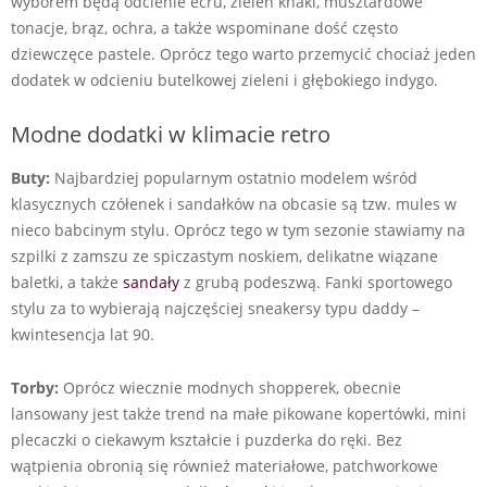
wyborem będą odcienie ecru, zieleń khaki, musztardowe
tonacje, brąz, ochra, a także wspominane dość często
dziewczęce pastele. Oprócz tego warto przemycić chociaż jeden
dodatek w odcieniu butelkowej zieleni i głębokiego indygo.
Modne dodatki w klimacie retro
Buty:
Najbardziej popularnym ostatnio modelem wśród
klasycznych czółenek i sandałków na obcasie są tzw. mules w
nieco babcinym stylu. Oprócz tego w tym sezonie stawiamy na
szpilki z zamszu ze spiczastym noskiem, delikatne wiązane
baletki, a także
sandały
z grubą podeszwą. Fanki sportowego
stylu za to wybierają najczęściej sneakersy typu daddy –
kwintesencja lat 90.
Torby:
Oprócz wiecznie modnych shopperek, obecnie
lansowany jest także trend na małe pikowane kopertówki, mini
plecaczki o ciekawym kształcie i puzderka do ręki. Bez
wątpienia obronią się również materiałowe, patchworkowe