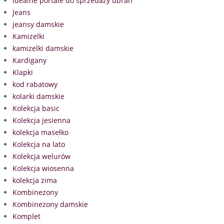
idealne portale do sprzedaży ubrań
Jeans
jeansy damskie
Kamizelki
kamizelki damskie
Kardigany
Klapki
kod rabatowy
kolarki damskie
Kolekcja basic
Kolekcja jesienna
kolekcja masełko
Kolekcja na lato
Kolekcja welurów
Kolekcja wiosenna
kolekcja zima
Kombinezony
Kombinezony damskie
Komplet