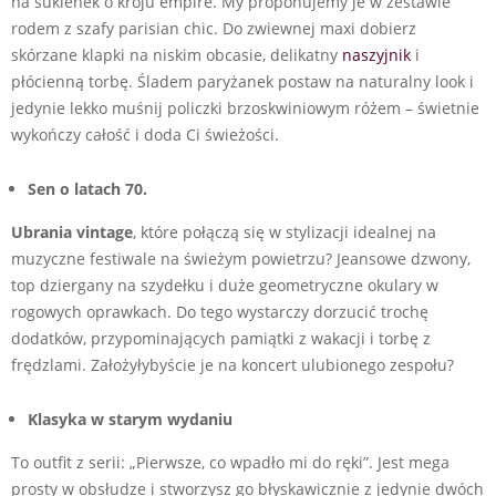
na sukienek o kroju empire. My proponujemy je w zestawie
rodem z szafy parisian chic. Do zwiewnej maxi dobierz
skórzane klapki na niskim obcasie, delikatny
naszyjnik
i
płócienną torbę. Śladem paryżanek postaw na naturalny look i
jedynie lekko muśnij policzki brzoskwiniowym różem – świetnie
wykończy całość i doda Ci świeżości.
Sen o latach 70.
Ubrania vintage
, które połączą się w stylizacji idealnej na
muzyczne festiwale na świeżym powietrzu? Jeansowe dzwony,
top dziergany na szydełku i duże geometryczne okulary w
rogowych oprawkach. Do tego wystarczy dorzucić trochę
dodatków, przypominających pamiątki z wakacji i torbę z
frędzlami. Założyłybyście je na koncert ulubionego zespołu?
Klasyka w starym wydaniu
To outfit z serii: „Pierwsze, co wpadło mi do ręki”. Jest mega
prosty w obsłudze i stworzysz go błyskawicznie z jedynie dwóch