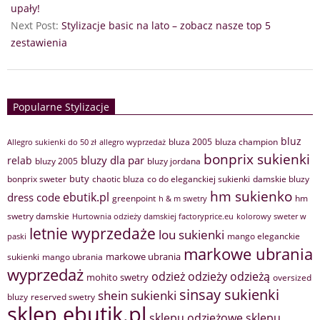
upały!
Next Post:
Stylizacje basic na lato – zobacz nasze top 5
zestawienia
Popularne Stylizacje
bluz
bluza 2005
bluza champion
Allegro sukienki do 50 zł
allegro wyprzedaż
bonprix sukienki
bluzy dla par
relab
bluzy 2005
bluzy jordana
buty
bonprix sweter
chaotic bluza
co do eleganckiej sukienki
damskie bluzy
hm sukienko
ebutik.pl
dress code
greenpoint
hm
h & m swetry
swetry damskie
Hurtownia odzieży damskiej factoryprice.eu
kolorowy sweter w
letnie wyprzedaże
lou sukienki
mango eleganckie
paski
markowe ubrania
markowe ubrania
sukienki
mango ubrania
wyprzedaż
odzież
odzieży
odzieżą
mohito swetry
oversized
sinsay sukienki
shein sukienki
bluzy
reserved swetry
sklep ebutik.pl
sklepu odzieżowe
sklepu