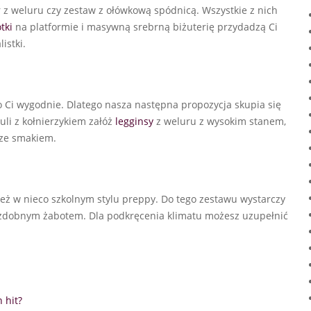
 z weluru czy zestaw z ołówkową spódnicą. Wszystkie z nich
tki
na platformie i masywną srebrną biżuterię przydadzą Ci
istki.
ło Ci wygodnie. Dlatego nasza następna propozycja skupia się
uli z kołnierzykiem załóż
legginsy
z weluru z wysokim stanem,
 ze smakiem.
 też w nieco szkolnym stylu preppy. Do tego zestawu wystarczy
 ozdobnym żabotem. Dla podkręcenia klimatu możesz uzupełnić
 hit?