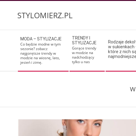
Skip
to
STYLOMIERZ.PL
content
Secondary
TRENDY I
MODA – STYLIZACJE
Navigation
Rodzaje deko
STYLIZACJE
Co będzie modne w tym
w sukienkach 
Menu
Gorące trendy
sezonie? zobacz
które z nich s
w modzie na
najgorętsze trendy w
najmodniejsz
nadchodzący
modzie na wiosnę, lato,
tylko u nas
jesień i zimę.
We