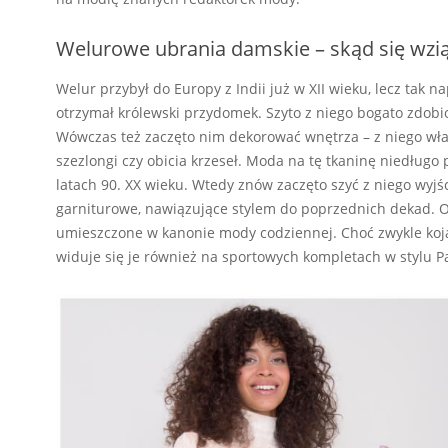
Welurowe ubrania damskie – skąd się wzi
Welur przybył do Europy z Indii już w XII wieku, lecz tak n
otrzymał królewski przydomek. Szyto z niego bogato zdobio
Wówczas też zaczęto nim dekorować wnętrza – z niego właś
szezlongi czy obicia krzeseł. Moda na tę tkaninę niedługo 
latach 90. XX wieku. Wtedy znów zaczęto szyć z niego wyj
garniturowe, nawiązujące stylem do poprzednich dekad.
umieszczone w kanonie mody codziennej. Choć zwykle kojar
widuje się je również na sportowych kompletach w stylu Pa