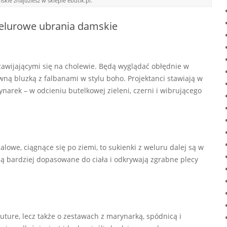
ie znajdziesz w sklepie ebutik.pl.
welurowe ubrania damskie
 zawijającymi się na cholewie. Będą wyglądać obłędnie w
ną bluzką z falbanami w stylu boho. Projektanci stawiają w
narek – w odcieniu butelkowej zieleni, czerni i wibrującego
lowe, ciągnące się po ziemi, to sukienki z weluru dalej są w
 są bardziej dopasowane do ciała i odkrywają zgrabne plecy
uture, lecz także o zestawach z marynarką, spódnicą i