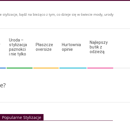
e stylizacje, bądź na bieżąco z tym, co dzieje się w świecie mody, urody
Uroda –
Najlepszy
y
stylizacja
Płaszcze
Hurtownia
butik z
paznokci
oversize
opinie
odzieżą
i nie tylko
ie?
Popularne Stylizacje