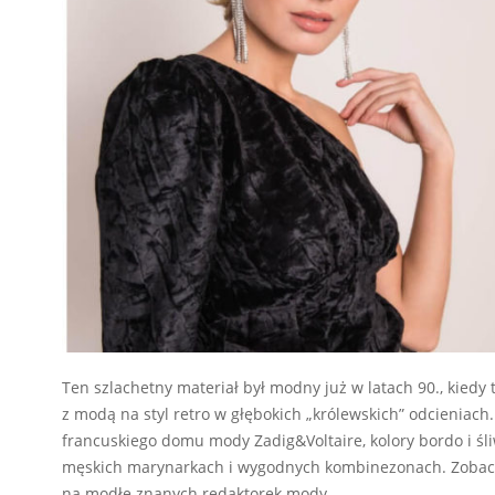
Ten szlachetny materiał był modny już w latach 90., kied
z modą na styl retro w głębokich „królewskich” odcieniach.
francuskiego domu mody Zadig&Voltaire, kolory bordo i śl
męskich marynarkach i wygodnych kombinezonach. Zobacz, j
na modłę znanych redaktorek mody.