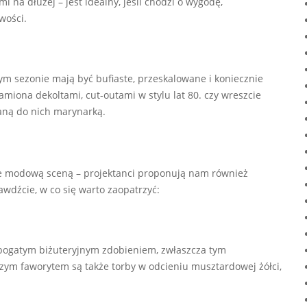
 na dłużej – jest idealny, jeśli chodzi o wygodę,
wości.
ym sezonie mają być bufiaste, przeskalowane i koniecznie
miona dekoltami, cut-outami w stylu lat 80. czy wreszcie
aną do nich marynarką.
e modową sceną – projektanci proponują nam również
rawdźcie, w co się warto zaopatrzyć:
z bogatym biżuteryjnym zdobieniem, zwłaszcza tym
zym faworytem są także torby w odcieniu musztardowej żółci,