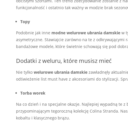
obcisłymi szortami. Ten trend zdecydowanie zostanie z nami
funkcjonalność i ostatnio tak ważny w modzie brak sezono
Topy
Podobnie jak inne
modne welurowe ubrania damskie
w t
asymetryczne. Stawiajcie zarówno na te z odkrywającymi ra
bandażowe modele, które świetnie schowają się pod dobr
Dodatki z weluru, które musisz mieć
Nie tylko
welurowe ubrania damskie
zawładnęły aktualni
odświeżenie list must have z akcesoriami do stylizacji. Sp
Torba worek
Na co dzień i na specjalne okazje. Najlepiej wypadną te 
przypominającym tegoroczną kolekcję Colina Stranda. Nas
kobaltu i klasycznego brązu.