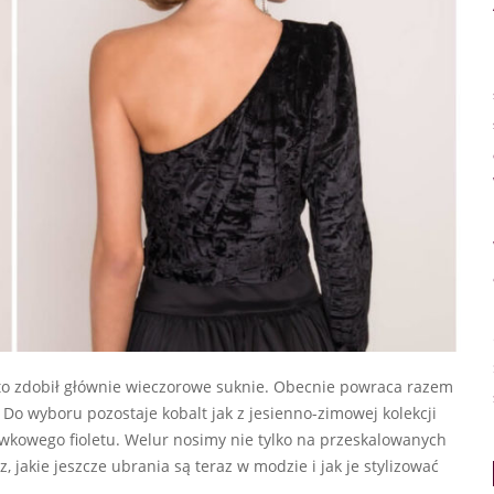
y to zdobił głównie wieczorowe suknie. Obecnie powraca razem
 Do wyboru pozostaje kobalt jak z jesienno-zimowej kolekcji
iwkowego fioletu. Welur nosimy nie tylko na przeskalowanych
akie jeszcze ubrania są teraz w modzie i jak je stylizować