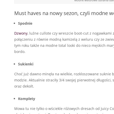
Modne welurowe ubrania damsk
Must haves na nowy sezon, czyli modne 
Spodnie
Dzwony
, luźne cullote czy wreszcie boot-cut z nogawkami
połączeniu z równie modną kamizelą z weluru czy ze zwiew
tym roku także na modne total looki do nieco męskich mary
bordo.
Sukienki
Choć już dawno minęła na wielkie, rozkloszowane suknie ba
modzie. Aktualnie straciły 3/4 swojej pierwotnej długości,
oraz dekolt.
Komplety
Mowa tu nie tylko o wściekle różowych dresach od Juicy Co