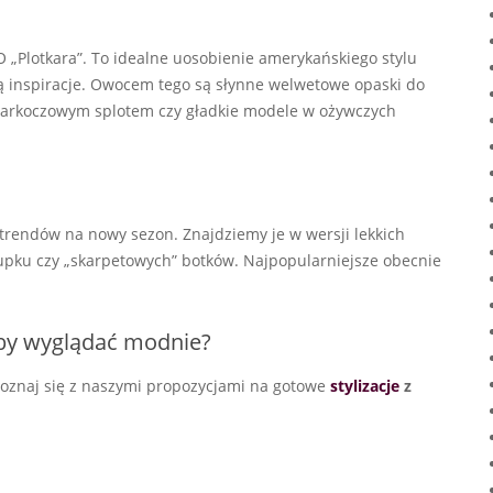
 „Plotkara”. To idealne uosobienie amerykańskiego stylu
ą inspiracje. Owocem tego są słynne welwetowe opaski do
 warkoczowym splotem czy gładkie modele w ożywczych
trendów na nowy sezon. Znajdziemy je w wersji lekkich
upku czy „skarpetowych” botków. Najpopularniejsze obecnie
 by wyglądać modnie?
apoznaj się z naszymi propozycjami na gotowe
stylizacje
z