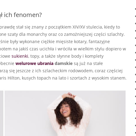
ął ich fenomen?
aprawdę stał się znany z początkiem XIV/XV stulecia, kiedy to
ne szaty dla monarchy oraz co zamożniejszej części szlachty.
nie były wykonane ciężkie mięsiste kotary, fantazyjne
potem na jakiś czas ucichła i wróciła w wielkim stylu dopiero w
ściowe
sukienki
, topy, a także słynne body i komplety
 Obecnie
welurowe ubrania
damskie
są już na stałe
zą się jeszcze z ich szlacheckim rodowodem, coraz częściej
ris Hilton, kusych topach na lato i szortach z wysokim stanem.