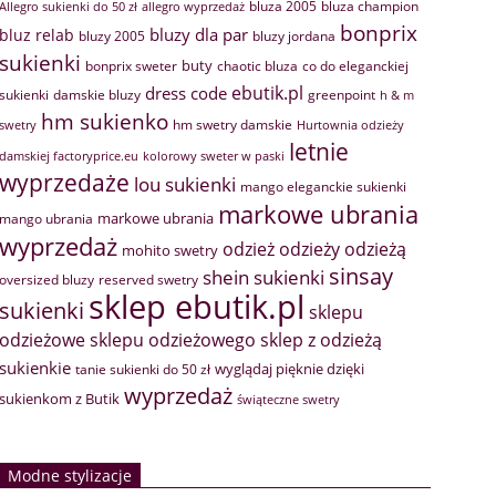
bluza 2005
bluza champion
Allegro sukienki do 50 zł
allegro wyprzedaż
bonprix
bluzy dla par
bluz relab
bluzy 2005
bluzy jordana
sukienki
buty
bonprix sweter
chaotic bluza
co do eleganckiej
ebutik.pl
dress code
sukienki
greenpoint
damskie bluzy
h & m
hm sukienko
hm swetry damskie
swetry
Hurtownia odzieży
letnie
damskiej factoryprice.eu
kolorowy sweter w paski
wyprzedaże
lou sukienki
mango eleganckie sukienki
markowe ubrania
markowe ubrania
mango ubrania
wyprzedaż
odzież
odzieży
odzieżą
mohito swetry
sinsay
shein sukienki
oversized bluzy
reserved swetry
sklep ebutik.pl
sukienki
sklepu
sklep z odzieżą
odzieżowe
sklepu odzieżowego
sukienkie
wyglądaj pięknie dzięki
tanie sukienki do 50 zł
wyprzedaż
sukienkom z Butik
świąteczne swetry
Modne stylizacje