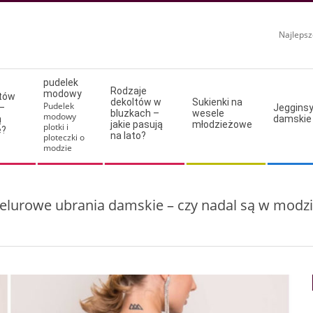
Najlepsz
pudelek
Rodzaje
modowy
ltów
dekoltów w
Sukienki na
Pudelek
–
Jeggins
bluzkach –
wesele
modowy
ą
damskie
jakie pasują
młodzieżowe
plotki i
e?
na lato?
ploteczki o
modzie
lurowe ubrania damskie – czy nadal są w modz