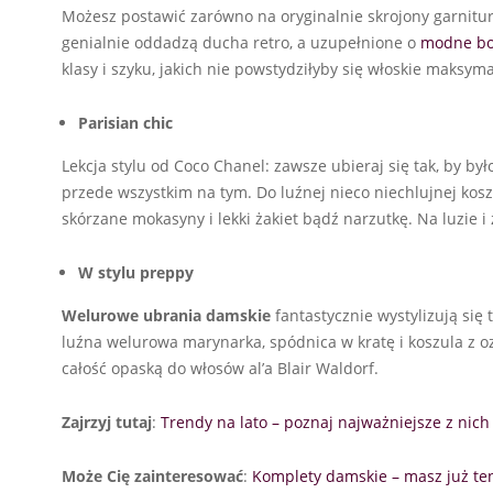
Możesz postawić zarówno na oryginalnie skrojony garnitur
genialnie oddadzą ducha retro, a uzupełnione o
modne bo
klasy i szyku, jakich nie powstydziłyby się włoskie maksymal
Parisian chic
Lekcja stylu od Coco Chanel: zawsze ubieraj się tak, by by
przede wszystkim na tym. Do luźnej nieco niechlujnej kosz
skórzane mokasyny i lekki żakiet bądź narzutkę. Na luzie i
W stylu preppy
Welurowe ubrania damskie
fantastycznie wystylizują się
luźna welurowa marynarka, spódnica w kratę i koszula z
całość opaską do włosów al’a Blair Waldorf.
Zajrzyj tutaj
:
Trendy na lato – poznaj najważniejsze z nich
Może Cię zainteresować
:
Komplety damskie – masz już ten