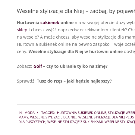
Weselne stylizacje dla Niej – zadbaj, by pojawi
Hurtownia
sukienek
online
ma w swojej ofercie duży wybór
sklep
i chcesz wyjść naprzeciw oczekiwaniom klientek? Chc
na wesele? A może chcesz, aby weselne stylizacje dla mamy
Hurtownia sukienek online na pewno zaspokoi Twoje oczeki
ceny.
Weselne stylizacje dla Niej w hurtowni online
dostę
Zobacz:
Golf
– czy to ubranie tylko na zimę?
Sprawdź:
Tusz do rzęs – jaki będzie najlepszy?
2021-
IN:
MODA
TAGGED:
HURTOWNIA SUKIENEK ONLINE
,
STYLIZACJE WESE
04-
MAMY
,
WESELNE STYLIZACJE DLA NIEJ
,
WESELNE STYLIZACJE DLA NIEJ PLUS 
20
DLA PUSZYSTYCH
,
WESELNE STYLIZACJE Z SUKIENKAMI
,
WESELNE STYLIZAC