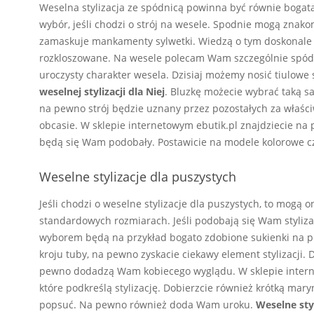
Weselna stylizacja ze spódnicą powinna być równie bogata,
wybór, jeśli chodzi o strój na wesele. Spodnie mogą znak
zamaskuje mankamenty sylwetki. Wiedzą o tym doskonale p
rozkloszowane. Na wesele polecam Wam szczególnie spódni
uroczysty charakter wesela. Dzisiaj możemy nosić tiulow
weselnej stylizacji dla Niej
. Bluzkę możecie wybrać taką s
na pewno strój będzie uznany przez pozostałych za właśc
obcasie. W sklepie internetowym ebutik.pl znajdziecie na 
będą się Wam podobały. Postawicie na modele kolorowe 
Weselne stylizacje dla puszystych
Jeśli chodzi o weselne stylizacje dla puszystych, to mogą 
standardowych rozmiarach. Jeśli podobają się Wam styliza
wyborem będą na przykład bogato zdobione sukienki na prz
kroju tuby, na pewno zyskacie ciekawy element stylizacji. 
pewno dodadzą Wam kobiecego wyglądu. W sklepie interne
które podkreślą stylizację. Dobierzcie również krótką ma
popsuć. Na pewno również doda Wam uroku.
Weselne styl