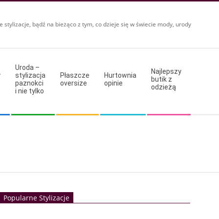
e stylizacje, bądź na bieżąco z tym, co dzieje się w świecie mody, urody
Uroda –
Najlepszy
y
stylizacja
Płaszcze
Hurtownia
butik z
paznokci
oversize
opinie
odzieżą
i nie tylko
Popularne Stylizacje