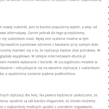
m nowej sukienki. Jest to bardzo popularny wybór, a więc od
we alternatywy. Zanim jednak do tego przejdziemy,
cie się sukienkom maxi. Będą one szalenie modne w tym
. Sprawdźcie pastelowe odcienie z kwiatami przy samym dole
musimy martwić się o to, że stylizacja będzie zbyt pstrokata. W
lądały wyjątkowo. W sklepie internetowym ebutik.pl
Wam modele wykonane z koronki. W szczególności modele w
dważne i zdecydujecie się na weselne stylizacje z sukienkami
, a opalenizna zostanie pięknie podkreślona.
nych stylizacji dla Niej. Na pewno będziecie zaskoczone, że
teraz spodnie są tak bardzo eleganckie, że śmiało możemy
dne z najbardziej modnych spodni z szerokimi nogawkami.