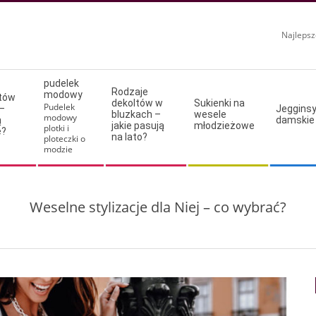
Najlepsz
pudelek
Rodzaje
modowy
ltów
dekoltów w
Sukienki na
Pudelek
–
Jeggins
bluzkach –
wesele
modowy
ą
damskie
jakie pasują
młodzieżowe
plotki i
e?
na lato?
ploteczki o
modzie
Weselne stylizacje dla Niej – co wybrać?