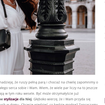
nadzieję, że ruszy pełną parą i chociaż na chwilę zapomnimy o
łego serca sobie i Wam. Wiem, że wiele par liczy na to jeszcze
ają w tym roku wesele. Być może otrzymałyście już
ne
stylizacje
dla Niej
. Głęboko wierzę, że i Wam przyda się
onych w domu. Chcecie wiedzieć, co będzie modne? Zapraszamy