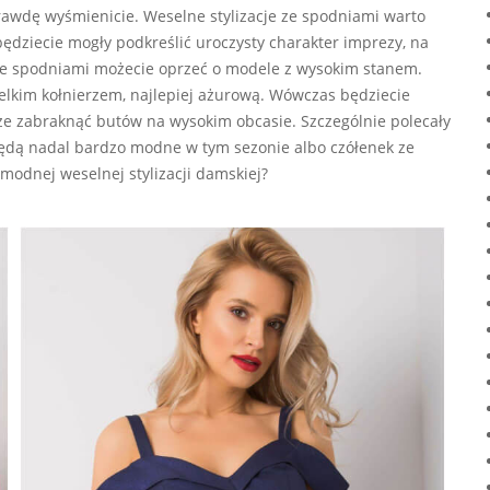
rawdę wyśmienicie. Weselne stylizacje ze spodniami warto
dziecie mogły podkreślić uroczysty charakter imprezy, na
e spodniami możecie oprzeć o modele z wysokim stanem.
ielkim kołnierzem, najlepiej ażurową. Wówczas będziecie
że zabraknąć butów na wysokim obcasie. Szczególnie polecały
ędą nadal bardzo modne w tym sezonie albo czółenek ze
 modnej weselnej stylizacji damskiej?