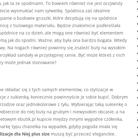
 jak ta ze spodniami. To bowiem również nie jest oczywisty
omicie wysmuklać nam sylwetkę. Spódnica zaś idealnie
anie o budowie gruszki, które decydują się na spódnice
cę z tiulowego materiału. Będzie znakomicie podkreślała
e spódnice na co dzień, ale mogą one również być elementem
amą jak do spodni. Ważne, aby była ona bardzo bogata. Wtedy
iwy. Na nogach również powinny się znaleźć buty na wysokim
przykład sandały w przystępnej cenie. Być może któreś z nich
czy może jednak stonowane?
one składać się z tych samych elementów, co stylizacje w
cje z sukienką, koniecznie powinnyście je sobie kupić. Dobrym
odzie oraz jednokolorowe z tyłu. Wybierając taką sukienkę o
Dobierzcie do niej buty na grubym i niewysokim obcasie, a na
towym ebutik.pl kupicie między innymi wygodne czółenka,
rynarkę typu chanelka na wypadek, gdyby pogoda miała się
izacje dla Niej plus size
muszą być przecież eleganckie.