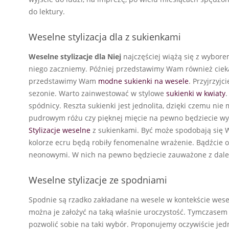
do lektury.
Weselne stylizacja dla z sukienkami
Weselne stylizacje dla Niej
najczęściej wiążą się z wybore
niego zaczniemy. Później przedstawimy Wam również cieka
przedstawimy Wam
modne sukienki na wesele
. Przyjrzyj
sezonie. Warto zainwestować w stylowe
sukienki w kwiaty
spódnicy. Reszta sukienki jest jednolita, dzięki czemu nie 
pudrowym różu czy pięknej mięcie na pewno będziecie wyg
Stylizacje weselne
z sukienkami. Być może spodobają się 
kolorze ecru będą robiły fenomenalne wrażenie. Bądźcie o
neonowymi. W nich na pewno będziecie zauważone z daleka
Weselne stylizacje ze spodniami
Spodnie są rzadko zakładane na wesele w kontekście wesel
można je założyć na taką właśnie uroczystość. Tymczasem 
pozwolić sobie na taki wybór. Proponujemy oczywiście je