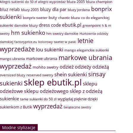
bluza 2005
bluza champion
Allegro sukienki do 50 zł
allegro wyprzedaż
bonprix
bluzy dla par
bluz relab
bluzy 2005
bluzy jordana
sukienki
buty
bonprix sweter
chaotic bluza
co do eleganckiej
ebutik.pl
dress code
sukienki
greenpoint
damskie bluzy
h & m
hm sukienko
hm swetry damskie
swetry
Hurtownia odzieży
letnie
damskiej factoryprice.eu
kolorowy sweter w paski
wyprzedaże
lou sukienki
mango eleganckie sukienki
markowe ubrania
markowe ubrania
mango ubrania
wyprzedaż
odzież
odzieży
odzieżą
mohito swetry
sinsay
shein sukienki
oversized bluzy
reserved swetry
sklep ebutik.pl
sukienki
sklepu
sklep z odzieżą
odzieżowe
sklepu odzieżowego
sukienkie
wyglądaj pięknie dzięki
tanie sukienki do 50 zł
wyprzedaż
sukienkom z Butik
świąteczne swetry
Modne stylizacje