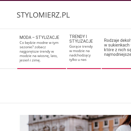
Skip
to
STYLOMIERZ.PL
content
Secondary
TRENDY I
MODA – STYLIZACJE
Navigation
Rodzaje deko
STYLIZACJE
Co będzie modne w tym
w sukienkach 
Menu
Gorące trendy
sezonie? zobacz
które z nich s
w modzie na
najgorętsze trendy w
najmodniejsz
nadchodzący
modzie na wiosnę, lato,
tylko u nas
jesień i zimę.