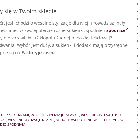
ły się w Twoim sklepie
, jeśli chodzi o weselne stylizacje dla Niej. Prowadzisz mały
esz mieć w swojej ofercie różne sukienki, spodnie i
spódnice
 nie sprawiały już kłopotu żadnej przyszłej teściowej?
wania. Wybór jest duży, a sukienki i dodatki mają przystępne
pne są na
Factoryprice.eu
.
LNE Z SUKIENKAMI
,
WESELNE STYLIZACJE DAMSKIE
,
WESELNE STYLIZACJE DLA
SIZE
,
WESELNE STYLIZACJE DLA NIEJ W HURTOWNI ONLINE
,
WESELNE STYLIZACJE
JE ZE SPODNIAMI