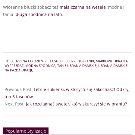
Wiosenne bluzki zobacz też
mała czarna na wesele
, modna i
tania
długa spódnica na lato
.
2025-
IN:
BLUZKI NA CO DZIEŃ
TAGGED:
BLUZKI HISZPANKI
,
MARKOWE UBRANIA
02-
WYPRZEDAŻ
,
MODNA SPÓDNICA
,
TANIE UBRANIA DAMSKIE
,
UBRANIA DAMSKIE
09
NA KAŻDĄ OKAZJĘ
Previous Post:
Letnie sukienki, w których się zakochasz! Odkryj
top 5 fasonów
Next Post:
Jak rozciągnąć sweter, który skurczył się w praniu?
Popularne Stylizacje