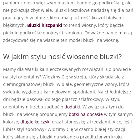
paniom z nieco większym biustem. Ładnie go podkreślają, ale
nie pokazują zbyt wiele. Bluzki koszulowe nadadzą się dla pań
pracujących w biurze, które mają już dość koszul białych i
błękitnych.
Bluzki hiszpanki
to trend wiosny, który będzie
pięknie podkreślał obojczyk i ramiona. Odważne panie muszą
zdecydować się na właśnie ten model bluzki na wiosnę.
W jakim stylu nosić wiosenne bluzki?
Mamy dla Was kilka nieoczekiwanych rozwiązań. Co powiecie
na styl orientalny? Widzimy Cię w stroju, który składa się z
ciemnogranatowej bluzki w białe, geometryczne wzory, która
świetnie wygląda z karmelowymi spodniami. Na chłodniejsze
dni będzie pasował do tego płaszcz szlafrokowy. W stylu
orientalnym trzeba zadbać o
dodatki
. W związku z tym do
bluzki na wiosnę proponujemy
botki na obcasie
w tym samym
kolorze,
długie kolczyki
oraz listonoszkę z frędzlami. A co, jeśli
lubisz styl sportowy? Widzimy Cię w czarno-białej stylizacji,
który składa się z bluzki na wiosnę o przedłużonym kroju.