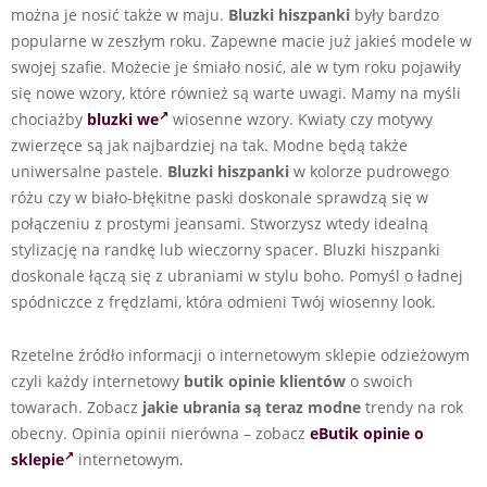
można je nosić także w maju.
Bluzki hiszpanki
były bardzo
popularne w zeszłym roku. Zapewne macie już jakieś modele w
swojej szafie. Możecie je śmiało nosić, ale w tym roku pojawiły
się nowe wzory, które również są warte uwagi. Mamy na myśli
chociażby
bluzki we
wiosenne wzory. Kwiaty czy motywy
zwierzęce są jak najbardziej na tak. Modne będą także
uniwersalne pastele.
Bluzki hiszpanki
w kolorze pudrowego
różu czy w biało-błękitne paski doskonale sprawdzą się w
połączeniu z prostymi jeansami. Stworzysz wtedy idealną
stylizację na randkę lub wieczorny spacer. Bluzki hiszpanki
doskonale łączą się z ubraniami w stylu boho. Pomyśl o ładnej
spódniczce z frędzlami, która odmieni Twój wiosenny look.
Rzetelne źródło informacji o internetowym sklepie odzieżowym
czyli każdy internetowy
butik opinie klientów
o swoich
towarach. Zobacz
jakie ubrania są teraz modne
trendy na rok
obecny. Opinia opinii nierówna – zobacz
eButik opinie o
sklepie
internetowym.