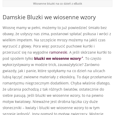
Wiosenne bluzki na co dzień z eButik
Damskie Bluzki we wiosenne wzory
Wiosnę mamy w pełni, możemy to już powiedzieć śmiało bez
obawy, że usłyszy nas zima, postanowi spłatać psikusa i wróci z
wielkim impetem. Na szczęście mrozy możemy na jakiś czas
wyrzucić z głowy. Pora więc porzucić puchowe kurtki i
przerzucić się na wygodne
ramoneski
. A jeśli skórzane kurtki to
pod spodem tylko
bluzki we wiosenne wzory
. To często
wykorzystywany w modzie trick, zauważyłyście? Zarówno
gwiazdy, jak i panie, które spotykamy na co dzień na ulicach
lubią łączyć zwiewne materiały z ekoskórą. To daje przełamanie
romantyzmu niegrzecznym dodatkiem. Chyba właśnie dlatego,
że ubrania pochodzą z tak różnych światów, ostatecznie do
siebie pasują. Jeśli bluzki we wiosenne wzory, to na pewno
motyw kwiatowy. Nieważne jest drobna łączka czy duże
słoneczniki – kwiaty i bluzki we wiosenne wzory to w tym
sezonie jedność. Inny pomysł to motyw zwierzęcy. Możecie