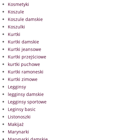
Kosmetyki
Koszule
Koszule damskie
Koszulki
Kurtki
Kurtki damskie
Kurtki jeansowe
Kurtki przejściowe
kurtki puchowe
Kurtki ramoneski
Kurtki zimowe
Legginsy
legginsy damskie
Legginsy sportowe
Leginsy basic
Listonoszki
Makijaż
Marynarki
Marynarki damskie