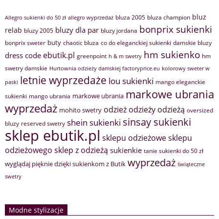
bluz
bluza 2005
bluza champion
Allegro sukienki do 50 zł
allegro wyprzedaż
bonprix sukienki
bluzy dla par
relab
bluzy 2005
bluzy jordana
buty
bonprix sweter
chaotic bluza
co do eleganckiej sukienki
damskie bluzy
hm sukienko
ebutik.pl
dress code
greenpoint
hm
h & m swetry
swetry damskie
Hurtownia odzieży damskiej factoryprice.eu
kolorowy sweter w
letnie wyprzedaże
lou sukienki
mango eleganckie
paski
markowe ubrania
markowe ubrania
sukienki
mango ubrania
wyprzedaż
odzież
odzieży
odzieżą
mohito swetry
oversized
sinsay sukienki
shein sukienki
bluzy
reserved swetry
sklep ebutik.pl
sklepu odzieżowe
sklepu
sklep z odzieżą
odzieżowego
sukienkie
tanie sukienki do 50 zł
wyprzedaż
wyglądaj pięknie dzięki sukienkom z Butik
świąteczne
swetry
Modne stylizacje