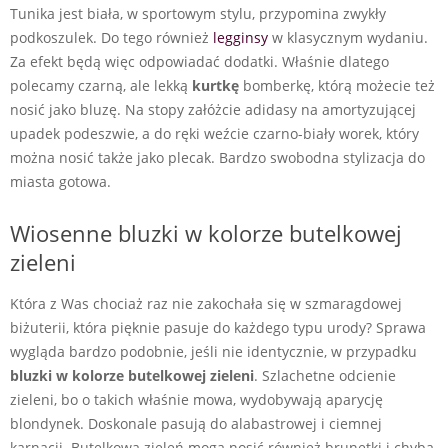
Tunika jest biała, w sportowym stylu, przypomina zwykły
podkoszulek. Do tego również
legginsy
w klasycznym wydaniu.
Za efekt będą więc odpowiadać dodatki. Właśnie dlatego
polecamy czarną, ale lekką
kurtkę
bomberkę, którą możecie też
nosić jako bluzę. Na stopy załóżcie adidasy na amortyzującej
upadek podeszwie, a do ręki weźcie czarno-biały worek, który
można nosić także jako plecak. Bardzo swobodna stylizacja do
miasta gotowa.
Wiosenne bluzki w kolorze butelkowej
zieleni
Która z Was chociaż raz nie zakochała się w szmaragdowej
biżuterii, która pięknie pasuje do każdego typu urody? Sprawa
wygląda bardzo podobnie, jeśli nie identycznie, w przypadku
bluzki w kolorze butelkowej zieleni
. Szlachetne odcienie
zieleni, bo o takich właśnie mowa, wydobywają aparycję
blondynek. Doskonale pasują do alabastrowej i ciemnej
karnacji. Butelkową zieleń mogą nosić również brunetki i chyba